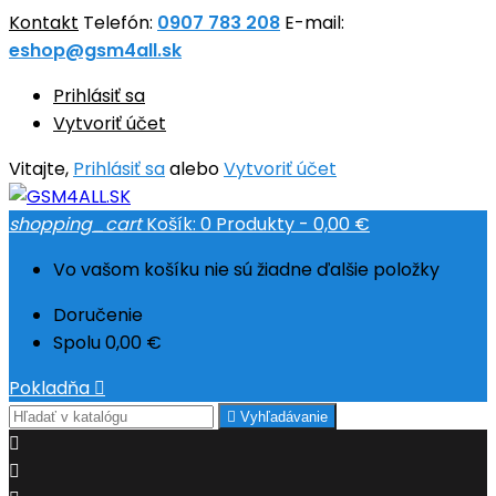
Kontakt
Telefón:
0907 783 208
E-mail:
eshop@gsm4all.sk
Prihlásiť sa
Vytvoriť účet
Vitajte,
Prihlásiť sa
alebo
Vytvoriť účet
shopping_cart
Košík:
0
Produkty - 0,00 €
Vo vašom košíku nie sú žiadne ďalšie položky
Doručenie
Spolu
0,00 €
Pokladňa


Vyhľadávanie

