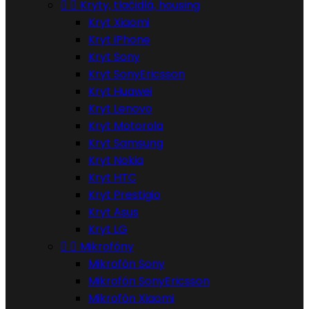


Kryty, tlačidlá, housing
Kryt Xiaomi
Kryt iPhone
Kryt Sony
Kryt SonyEricsson
Kryt Huawei
Kryt Lenovo
Kryt Motorola
Kryt Samsung
Kryt Nokia
Kryt HTC
Kryt Prestigio
Kryt Asus
Kryt LG


Mikrofóny
Mikrofón Sony
Mikrofón SonyEricsson
Mikrofón Xiaomi