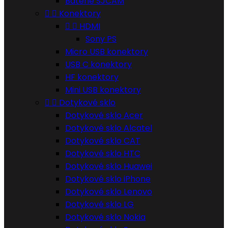
Batérie SJCAM


Konektory


HDMI
Sony PS
Micro USB konektory
USB C konektory
HF konektory
Mini USB konektory


Dotykové sklo
Dotykové sklo Acer
Dotykové sklo Alcatel
Dotykové sklo CAT
Dotykové sklo HTC
Dotykové sklo Huawei
Dotykové sklo iPhone
Dotykové sklo Lenovo
Dotykové sklo LG
Dotykové sklo Nokia