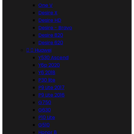
One V
Desire X
Desire HD
Desire - Bravo
Desire 820
Desire 620


Huawei
Y530 Ascend
Y6p 2020
Y6 2018
P30 lite
P9 Lite 2017
P9 Lite 2016
G750
G630
P10 Lite
G510
Honor 8