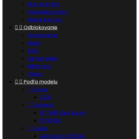
iButton kľúče
Auto diagnostika
Herné konzoly


Odblokovanie
Google účet
Heslo
BIOS
Zámok siete
MDM lock
iCloud


Podľa modelu


Acer
Z520


Alcatel
OT-995 One Touch
1C 5009D


Asus
Zenfone 3 ZE520KL