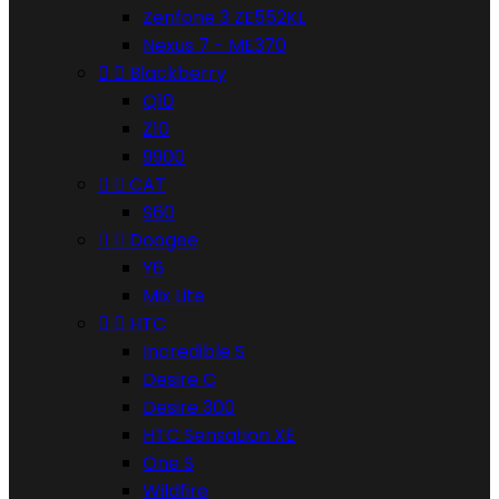
Zenfone 3 ZE552KL
Nexus 7 - ME370


Blackberry
Q10
Z10
9900


CAT
S60


Doogee
Y6
Mix Lite


HTC
Incredible S
Desire C
Desire 300
HTC Sensation XE
One S
Wildfire