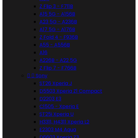
Z Flip 3 - F711B
A15 5G - A156B
A23 5G - A236B
A17 5G - A176B
Z Fold 4 - F936B
A55 - A556B
A16
A226B - A22 5G
Z Flip 7 - F766B


Sony
ST26 Xperia J
D5503 Xperia Z1 Compact
D2203 E3
C1505 - Xperia E
ST25i Xperia U
H3311, H4311 Xperia L2
E2303 M4 Aqua
D6603 Xperia Z3