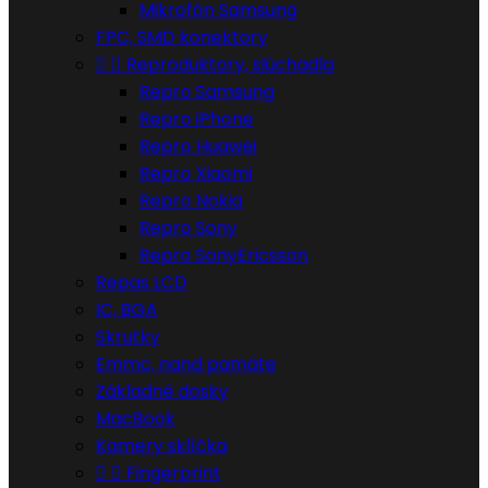
Mikrofón Samsung
FPC, SMD konektory


Reproduktory, slúchadla
Repro Samsung
Repro iPhone
Repro Huawei
Repro Xiaomi
Repro Nokia
Repro Sony
Repro SonyEricsson
Repas LCD
IC, BGA
Skrutky
Emmc, nand pamäte
Základné dosky
MacBook
Kamery sklíčka


Fingerprint