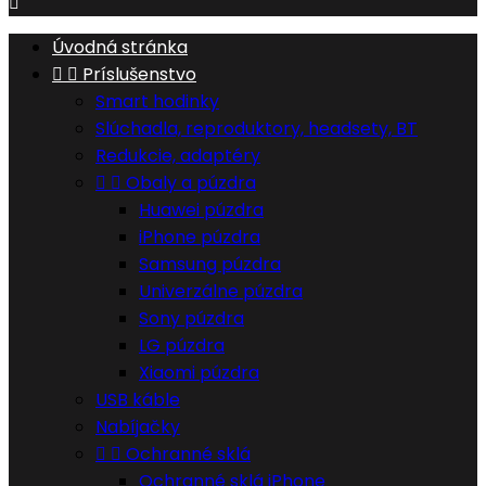

Úvodná stránka


Príslušenstvo
Smart hodinky
Slúchadla, reproduktory, headsety, BT
Redukcie, adaptéry


Obaly a púzdra
Huawei púzdra
iPhone púzdra
Samsung púzdra
Univerzálne púzdra
Sony púzdra
LG púzdra
Xiaomi púzdra
USB káble
Nabíjačky


Ochranné sklá
Ochranné sklá iPhone