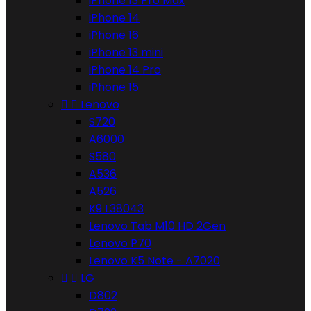
iPhone 13 Pro Max
iPhone 14
iPhone 16
iPhone 13 mini
iPhone 14 Pro
iPhone 15


Lenovo
S720
A6000
S580
A536
A526
K9 L38043
Lenovo Tab M10 HD 2Gen
Lenovo P70
Lenovo K5 Note - A7020


LG
D802