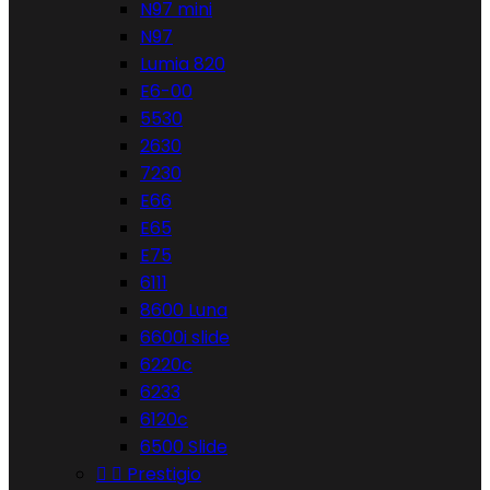
N97 mini
N97
Lumia 820
E6-00
5530
2630
7230
E66
E65
E75
6111
8600 Luna
6600i slide
6220c
6233
6120c
6500 Slide


Prestigio