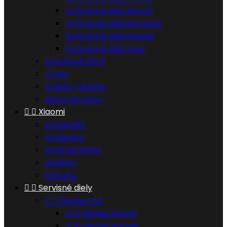
Ochranné sklá Xiaomi
Ochranné sklá Samsung
Ochranné sklá Huawei
Ochranné sklá Asus
Dotykové perá
Toner
Držiaky, stojany
Micro SD karty


Xiaomi
Kolobežky
Vysávače
Sonická kefka
Hodinky
Kanvice


Servisné diely


Displej LCD
LCD displej Xiaomi
LCD displej Huawei