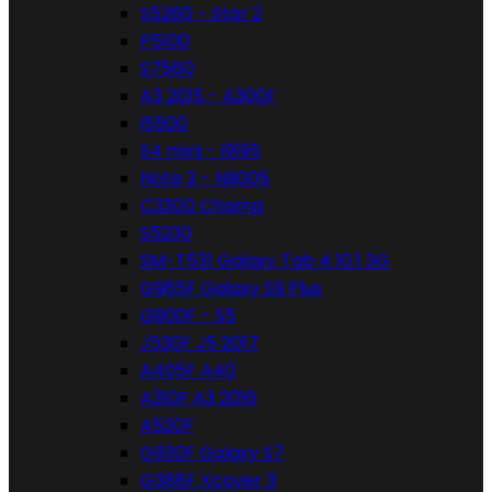
S5260 - Star 2
P5100
S7560
A3 2015 - A300F
i5500
S4 mini - I9195
Note 3 - N9005
C3300 Champ
S5230
SM-T531 Galaxy Tab 4 10.1 3G
G965F Galaxy S9 Plus
G900F - S5
J530F J5 2017
A405F A40
A310F A3 2016
A520F
G930F Galaxy S7
G388F Xcover 3