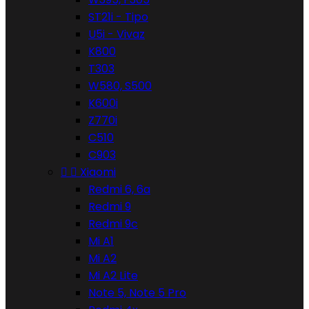
ST21i - Tipo
U5i - Vivaz
K800
T303
W580, S500
K600i
Z770i
C510
C903


Xiaomi
Redmi 6, 6a
Redmi 9
Redmi 9c
Mi A1
Mi A2
Mi A2 Lite
Note 5, Note 5 Pro