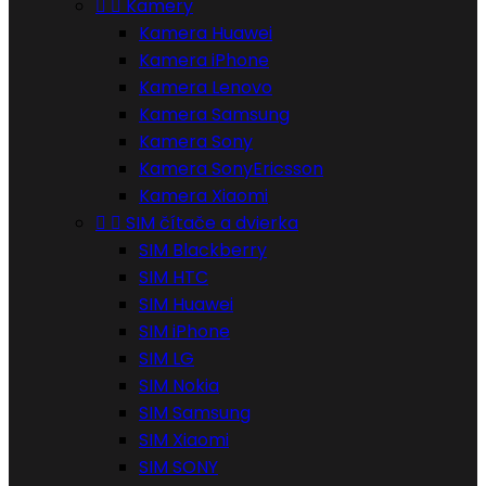


Kamery
Kamera Huawei
Kamera iPhone
Kamera Lenovo
Kamera Samsung
Kamera Sony
Kamera SonyEricsson
Kamera Xiaomi


SIM čítače a dvierka
SIM Blackberry
SIM HTC
SIM Huawei
SIM iPhone
SIM LG
SIM Nokia
SIM Samsung
SIM Xiaomi
SIM SONY