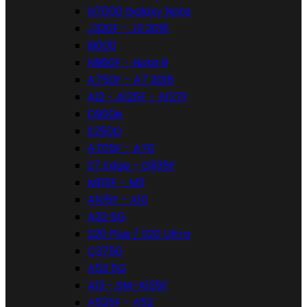
N7000 Galaxy Note
J320F - J3 2016
i9000
N960F - Note 9
A750F - A7 2018
A12 - A125F - A127F
D900e
E250D
A705F - A70
S7 Edge - G935F
M115F - M11
A105F - A10
A32 5G
S20 Plus / S20 Ultra
C3750
A53 5G
A13 - SM-A135F
A525F - A52