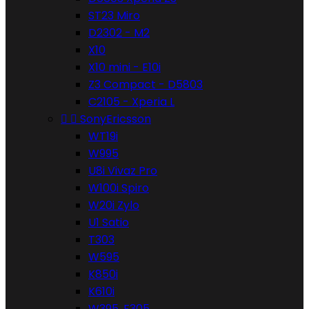
ST23 Miro
D2302 - M2
X10
X10 mini - E10i
Z3 Compact - D5803
C2105 - Xperia L


SonyEricsson
WT19i
W995
U8i Vivaz Pro
W100i Spiro
W20i Zylo
U1 Satio
T303
W595
K850i
K610i
W395, F305