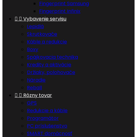
Fingerprint Samsung
Fingerprint Infinix


Vybavenie servisu
Lepidlá
Skrutkovače
Káble a redukcie
Boxy
Spájkovacia technika
Kredity a aktivácie
Držiaky, polohovače
Náradie
Reball


Rôzny tovar
GPS
Redukcie a káble
Programátor
PC príslušenstvo
SMART domácnosť