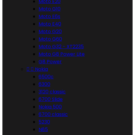
Moto E20
Moto G10
Moto E6s
Moto E40
Moto G20
Moto G60
Moto G32 - XT2235
Moto G8 Power Lite
G8 Power


Nokia
6500c
6300
3120 classic
6700 Slide
Nokia 500
6700 classic
5230
N85