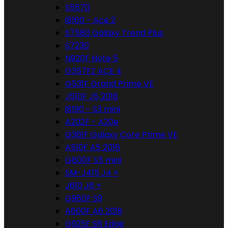
S5570
i8160 - Ace 2
S7580 Galaxy Trend Plus
S7230
N920F Note 5
G357FZ ACE 4
G531F Grand Prime VE
J510F J5 2016
i8190 - S3 mini
A202F - A20e
G361F Galaxy Core Prime VE
A510F A5 2016
G800F S5 mini
SM-J415 J4 +
J610 J6 +
G960F S9
A600F A6 2018
G925F S6 Edge