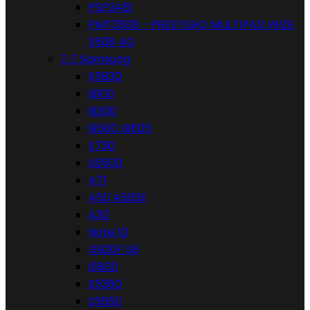
PSP3451
PMT3508 - PRESTIGIO MULTIPAD WIZE
3508 4G


Samsung
S5830
i9100
i9300
i9500, i9505
E730
S6500
A71
A50 A505F
A30
Note 10
G920F S6
i5800
S5360
S3650