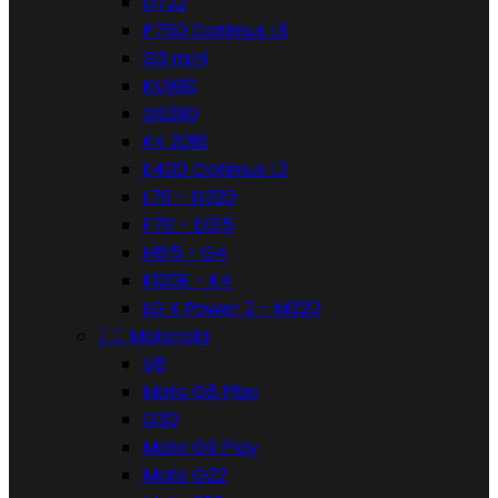
D722
P760 Optimus L9
G3 mini
KU990
GS290
K4 2016
E400 Optimus L3
L70 - D320
F70 - D315
H815 - G4
K120E - K4
LG X Power 2 - M320


Motorola
V8
Moto G8 Play
G30
Moto G9 Play
Moto G22