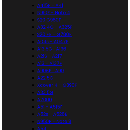
A415F - A41
N910F - Note 4
S20 G980F
A32 4G - A325F
S20 FE - G780F
A04s - A047F
A13 5G_A136
A21S - A217
A13 - A137F
A908F_A90
A22 5G
Xcover 4 - G390F
A33 5G
A7000
A51 - A515F
A52s - A528B
N950F - Note 8
A54