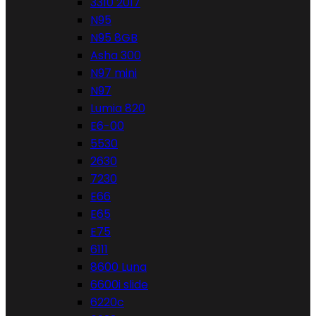
3310 2017
N95
N95 8GB
Asha 300
N97 mini
N97
Lumia 820
E6-00
5530
2630
7230
E66
E65
E75
6111
8600 Luna
6600i slide
6220c