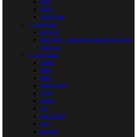
6233
6120c
6500 Slide


Prestigio
PSP3451
PMT3508 - PRESTIGIO MULTIPAD WIZE
3508 4G


Samsung
S5830
i9100
i9300
i9500, i9505
E730
S6500
A71
A50 A505F
A30
Note 10