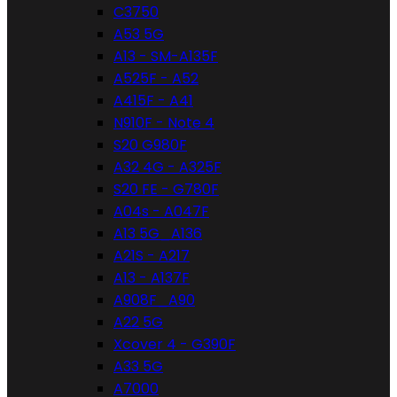
C3750
A53 5G
A13 - SM-A135F
A525F - A52
A415F - A41
N910F - Note 4
S20 G980F
A32 4G - A325F
S20 FE - G780F
A04s - A047F
A13 5G_A136
A21S - A217
A13 - A137F
A908F_A90
A22 5G
Xcover 4 - G390F
A33 5G
A7000