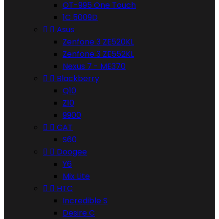
OT-995 One Touch
1C 5009D


Asus
Zenfone 3 ZE520KL
Zenfone 3 ZE552KL
Nexus 7 - ME370


Blackberry
Q10
Z10
9900


CAT
S60


Doogee
Y6
Mix Lite


HTC
Incredible S
Desire C