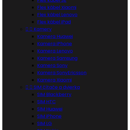
Flex kábel SE
Flex kábel Xiaomi
Flex kábel Lenovo
Flex kábel iPad


Kamery
Kamera Huawei
Kamera iPhone
Kamera Lenovo
Kamera Samsung
Kamera Sony
Kamera SonyEricsson
Kamera Xiaomi


SIM čítače a dvierka
SIM Blackberry
SIM HTC
SIM Huawei
SIM iPhone
SIM LG