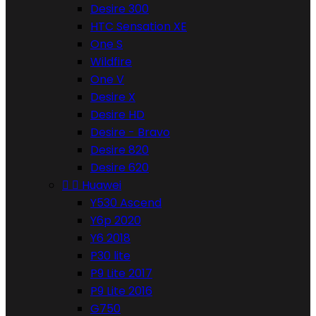
Desire 300
HTC Sensation XE
One S
Wildfire
One V
Desire X
Desire HD
Desire - Bravo
Desire 820
Desire 620


Huawei
Y530 Ascend
Y6p 2020
Y6 2018
P30 lite
P9 Lite 2017
P9 Lite 2016
G750