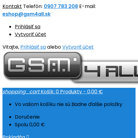
Kontakt
Telefón:
0907 783 208
E-mail:
eshop@gsm4all.sk
Prihlásiť sa
Vytvoriť účet
Vitajte,
Prihlásiť sa
alebo
Vytvoriť účet
shopping_cart
Košík:
0
Produkty - 0,00 €
Vo vašom košíku nie sú žiadne ďalšie položky
Doručenie
Spolu
0,00 €
Pokladňa
