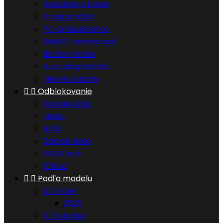
Redukcie a káble
Programátor
PC príslušenstvo
SMART domácnosť
iButton kľúče
Auto diagnostika
Herné konzoly


Odblokovanie
Google účet
Heslo
BIOS
Zámok siete
MDM lock
iCloud


Podľa modelu


Acer
Z520


Alcatel