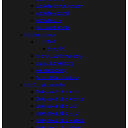
Batérie SonyEricsson
Batérie Xiaomi
Batérie ZTE
Batérie SJCAM


Konektory


HDMI
Sony PS
Micro USB konektory
USB C konektory
HF konektory
Mini USB konektory


Dotykové sklo
Dotykové sklo Acer
Dotykové sklo Alcatel
Dotykové sklo CAT
Dotykové sklo HTC
Dotykové sklo Huawei
Dotykové sklo iPhone