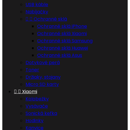
USB káble
Nabíjačky


Ochranné sklá
Ochranné sklá iPhone
Ochranné sklá Xiaomi
Ochranné sklá Samsung
Ochranné sklá Huawei
Ochranné sklá Asus
Dotykové perá
Toner
Držiaky, stojany
Micro SD karty


Xiaomi
Kolobežky
Vysávače
Sonická kefka
Hodinky
Kanvice