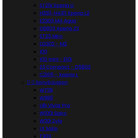
ST25i Xperia U
H3311, H4311 Xperia L2
E2303 M4 Aqua
D6603 Xperia Z3
ST23 Miro
D2302 - M2
X10
X10 mini - E10i
Z3 Compact - D5803
C2105 - Xperia L


SonyEricsson
WT19i
W995
U8i Vivaz Pro
W100i Spiro
W20i Zylo
U1 Satio
T303