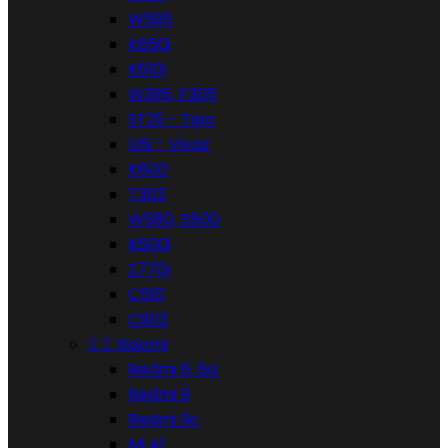
W595
K850i
K610i
W395, F305
ST21i - Tipo
U5i - Vivaz
K800
T303
W580, S500
K600i
Z770i
C510
C903


Xiaomi
Redmi 6, 6a
Redmi 9
Redmi 9c
Mi A1