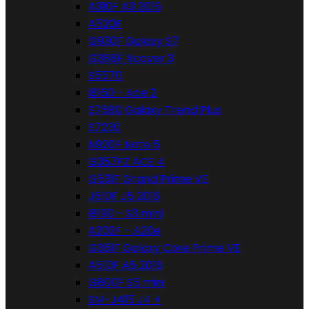
A310F A3 2016
A520F
G930F Galaxy S7
G388F Xcover 3
S5570
i8160 - Ace 2
S7580 Galaxy Trend Plus
S7230
N920F Note 5
G357FZ ACE 4
G531F Grand Prime VE
J510F J5 2016
i8190 - S3 mini
A202F - A20e
G361F Galaxy Core Prime VE
A510F A5 2016
G800F S5 mini
SM-J415 J4 +