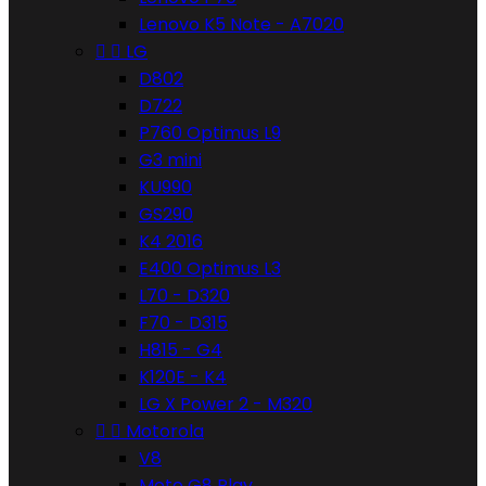
Lenovo K5 Note - A7020


LG
D802
D722
P760 Optimus L9
G3 mini
KU990
GS290
K4 2016
E400 Optimus L3
L70 - D320
F70 - D315
H815 - G4
K120E - K4
LG X Power 2 - M320


Motorola
V8
Moto G8 Play