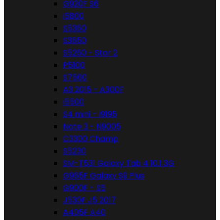
G920F S6
i5800
S5360
S3650
S5260 - Star 2
P5100
S7560
A3 2015 - A300F
i5500
S4 mini - I9195
Note 3 - N9005
C3300 Champ
S5230
SM-T531 Galaxy Tab 4 10.1 3G
G965F Galaxy S9 Plus
G900F - S5
J530F J5 2017
A405F A40