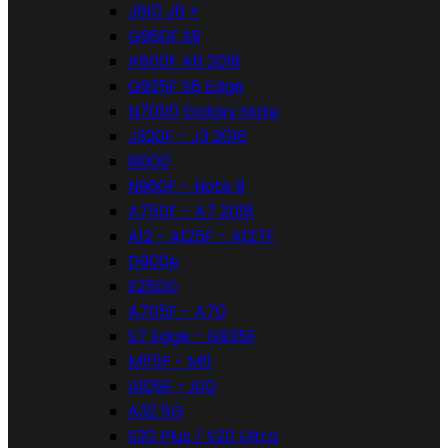
J610 J6 +
G960F S9
A600F A6 2018
G925F S6 Edge
N7000 Galaxy Note
J320F - J3 2016
i9000
N960F - Note 9
A750F - A7 2018
A12 - A125F - A127F
D900e
E250D
A705F - A70
S7 Edge - G935F
M115F - M11
A105F - A10
A32 5G
S20 Plus / S20 Ultra