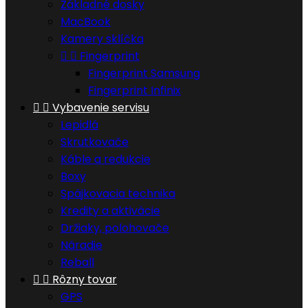
Základné dosky
MacBook
Kamery sklíčka


Fingerprint
Fingerprint Samsung
Fingerprint Infinix


Vybavenie servisu
Lepidlá
Skrutkovače
Káble a redukcie
Boxy
Spájkovacia technika
Kredity a aktivácie
Držiaky, polohovače
Náradie
Reball


Rôzny tovar
GPS