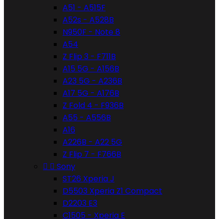
A51 - A515F
A52s - A528B
N950F - Note 8
A54
Z Flip 3 - F711B
A15 5G - A156B
A23 5G - A236B
A17 5G - A176B
Z Fold 4 - F936B
A55 - A556B
A16
A226B - A22 5G
Z Flip 7 - F766B


Sony
ST26 Xperia J
D5503 Xperia Z1 Compact
D2203 E3
C1505 - Xperia E