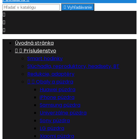

Vyhľadávanie



Úvodná stránka


Príslušenstvo
Smart hodinky
Slúchadla, reproduktory, headsety, BT
Redukcie, adaptéry


Obaly a púzdra
Huawei púzdra
iPhone púzdra
Samsung púzdra
Univerzálne púzdra
Sony púzdra
LG púzdra
Xiaomi púzdra