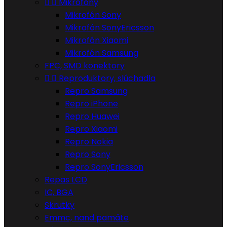


Mikrofóny
Mikrofón Sony
Mikrofón SonyEricsson
Mikrofón Xiaomi
Mikrofón Samsung
FPC, SMD konektory


Reproduktory, slúchadla
Repro Samsung
Repro iPhone
Repro Huawei
Repro Xiaomi
Repro Nokia
Repro Sony
Repro SonyEricsson
Repas LCD
IC, BGA
Skrutky
Emmc, nand pamäte