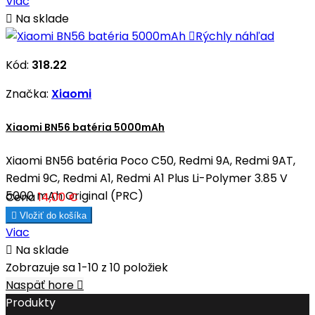
Viac

Na sklade

Rýchly náhľad
Kód:
318.22
Značka:
Xiaomi
Xiaomi BN56 batéria 5000mAh
Xiaomi BN56 batéria Poco C50, Redmi 9A, Redmi 9AT,
Redmi 9C, Redmi A1, Redmi A1 Plus Li-Polymer 3.85 V
5000 mAh Original (PRC)
Cena
14,00 €

Vložiť do košíka
Viac

Na sklade
Zobrazuje sa 1-10 z 10 položiek
Naspäť hore

Produkty