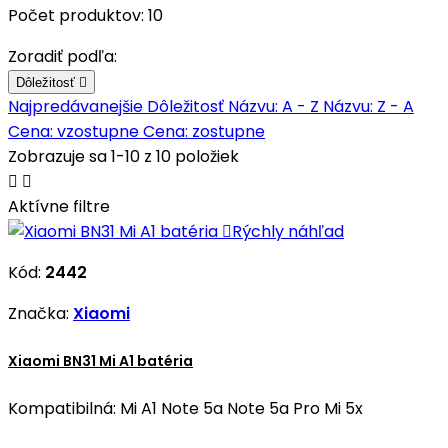
Počet produktov: 10
Zoradiť podľa:
Dôležitosť

Najpredávanejšie
Dôležitosť
Názvu: A - Z
Názvu: Z - A
Cena: vzostupne
Cena: zostupne
Zobrazuje sa 1-10 z 10 položiek


Aktívne filtre

Rýchly náhľad
Kód:
2442
Značka:
Xiaomi
Xiaomi BN31 Mi A1 batéria
Kompatibilná: Mi A1 Note 5a Note 5a Pro Mi 5x