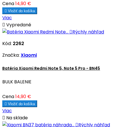
Cena
14,90 €

Vložiť do košíka
Viac

Vypredané

Rýchly náhľad
Kód:
2262
Značka:
Xiaomi
Batéria Xiaomi Redmi Note 5, Note 5 Pro - BN45
BULK BALENIE
Cena
14,90 €

Vložiť do košíka
Viac

Na sklade

Rýchly náhľad