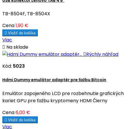
USB konektor Lenovo TAB 4 8"
TB-8504F, TB-8504X
Cena
1,90 €

Vložiť do košíka
Viac

Na sklade

Rýchly náhľad
Kód:
5023
Hdmi Dummy emulátor adaptér pre ťažbu Bitcoin
Emulátor zapojeného LCD pre rozbehnutie grafických
kariet GPU pre ťažbu kryptomeny HDMI Čierny
Cena
6,00 €

Vložiť do košíka
Viac