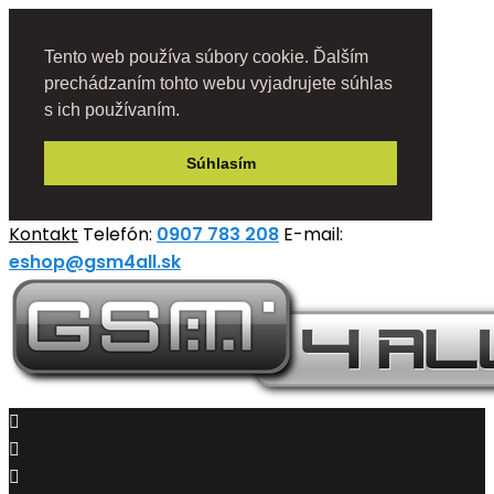
Tento web používa súbory cookie. Ďalším
prechádzaním tohto webu vyjadrujete súhlas
s ich používaním.
Súhlasím
Kontakt
Telefón:
0907 783 208
E-mail:
eshop@gsm4all.sk


