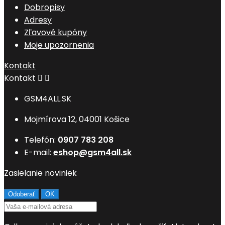
Dobropisy
Adresy
Zľavové kupóny
Moje upozornenia
Kontakt
Kontakt


GSM4ALL.SK
Mojmírova 12, 04001 Košice
Telefón:
0907 783 208
E-mail:
eshop@gsm4all.sk
Zasielanie noviniek