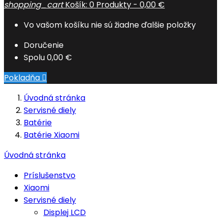
shopping_cart
Košík:
0
Produkty - 0,00 €
Vo vašom košíku nie sú žiadne ďalšie položky
Doručenie
Spolu
0,00 €
Pokladňa

Úvodná stránka
Servisné diely
Batérie
Batérie Xiaomi
Úvodná stránka
Príslušenstvo
Xiaomi
Servisné diely
Displej LCD