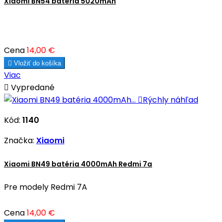
Xiaomi BN54 batéria 5020mAh
Cena
14,00 €

Vložiť do košíka
Viac

Vypredané

Rýchly náhľad
Kód:
1140
Značka:
Xiaomi
Xiaomi BN49 batéria 4000mAh Redmi 7a
Pre modely Redmi 7A
Cena
14,00 €