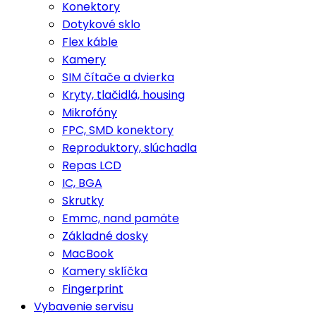
Konektory
Dotykové sklo
Flex káble
Kamery
SIM čítače a dvierka
Kryty, tlačidlá, housing
Mikrofóny
FPC, SMD konektory
Reproduktory, slúchadla
Repas LCD
IC, BGA
Skrutky
Emmc, nand pamäte
Základné dosky
MacBook
Kamery sklíčka
Fingerprint
Vybavenie servisu