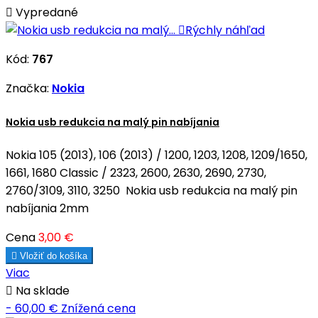

Vypredané

Rýchly náhľad
Kód:
767
Značka:
Nokia
Nokia usb redukcia na malý pin nabíjania
Nokia 105 (2013), 106 (2013) / 1200, 1203, 1208, 1209/1650,
1661, 1680 Classic / 2323, 2600, 2630, 2690, 2730,
2760/3109, 3110, 3250 Nokia usb redukcia na malý pin
nabíjania 2mm
Cena
3,00 €

Vložiť do košíka
Viac

Na sklade
- 60,00 €
Znížená cena