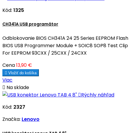
Kód:
1325
CH341A USB programátor
Odblokovanie BIOS CH341A 24 25 Series EEPROM Flash
BIOS USB Programmer Module + SOIC8 SOP8 Test Clip
For EEPROM 93CXX / 25CXX / 24CXX
Cena
13,90 €

Vložiť do košíka
Viac

Na sklade

Rýchly náhľad
Kód:
2327
Značka:
Lenovo