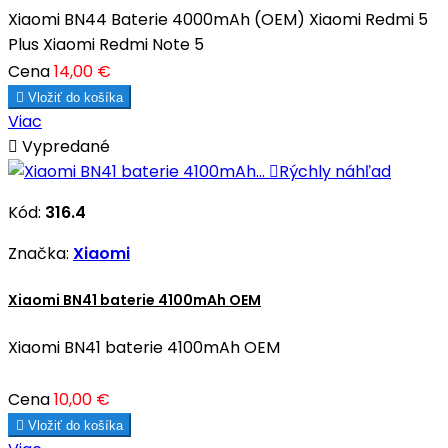
Xiaomi BN44 Baterie 4000mAh (OEM) Xiaomi Redmi 5
Plus Xiaomi Redmi Note 5
Cena
14,00 €

Vložiť do košíka
Viac

Vypredané

Rýchly náhľad
Kód:
316.4
Značka:
Xiaomi
Xiaomi BN41 baterie 4100mAh OEM
Xiaomi BN41 baterie 4100mAh OEM
Cena
10,00 €

Vložiť do košíka