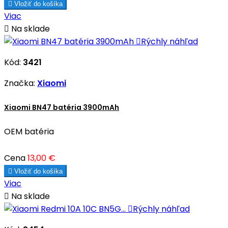

Vložiť do košíka
Viac

Na sklade

Rýchly náhľad
Kód:
3421
Značka:
Xiaomi
Xiaomi BN47 batéria 3900mAh
OEM batéria
Cena
13,00 €

Vložiť do košíka
Viac

Na sklade

Rýchly náhľad