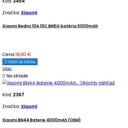
Kód:
3454
Značka:
Xiaomi
Xiaomi Redmi 10A 10C BN5G batéria 5000mAh
Cena
19,00 €

Vložiť do košíka
Viac

Na sklade

Rýchly náhľad
Kód:
2367
Značka:
Xiaomi
Xiaomi BN44 Baterie 4000mAh (OEM)