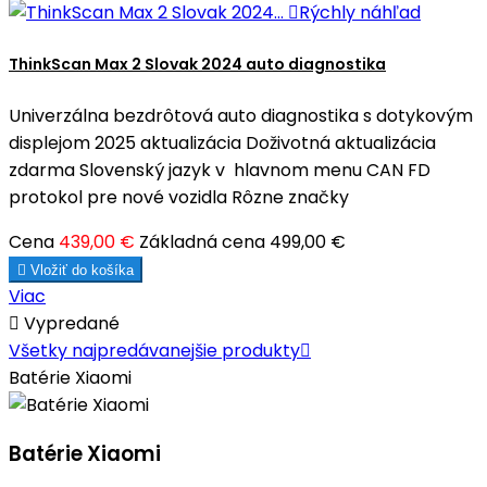

Rýchly náhľad
ThinkScan Max 2 Slovak 2024 auto diagnostika
Univerzálna bezdrôtová auto diagnostika s dotykovým
displejom 2025 aktualizácia Doživotná aktualizácia
zdarma Slovenský jazyk v hlavnom menu CAN FD
protokol pre nové vozidla Rôzne značky
Cena
439,00 €
Základná cena
499,00 €

Vložiť do košíka
Viac

Vypredané
Všetky najpredávanejšie produkty

Batérie Xiaomi
Batérie Xiaomi