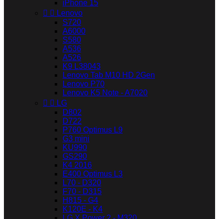
iPhone 15


Lenovo
S720
A6000
S580
A536
A526
K9 L38043
Lenovo Tab M10 HD 2Gen
Lenovo P70
Lenovo K5 Note - A7020


LG
D802
D722
P760 Optimus L9
G3 mini
KU990
GS290
K4 2016
E400 Optimus L3
L70 - D320
F70 - D315
H815 - G4
K120E - K4
LG X Power 2 - M320