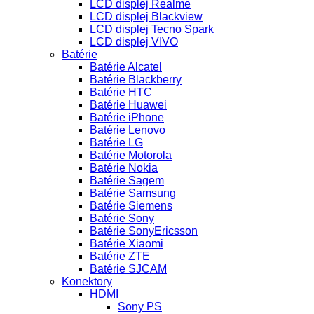
LCD displej Realme
LCD displej Blackview
LCD displej Tecno Spark
LCD displej VIVO
Batérie
Batérie Alcatel
Batérie Blackberry
Batérie HTC
Batérie Huawei
Batérie iPhone
Batérie Lenovo
Batérie LG
Batérie Motorola
Batérie Nokia
Batérie Sagem
Batérie Samsung
Batérie Siemens
Batérie Sony
Batérie SonyEricsson
Batérie Xiaomi
Batérie ZTE
Batérie SJCAM
Konektory
HDMI
Sony PS