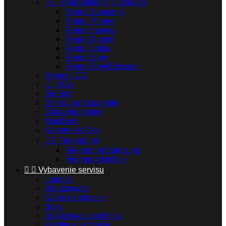


Reproduktory, slúchadla
Repro Samsung
Repro iPhone
Repro Huawei
Repro Xiaomi
Repro Nokia
Repro Sony
Repro SonyEricsson
Repas LCD
IC, BGA
Skrutky
Emmc, nand pamäte
Základné dosky
MacBook
Kamery sklíčka


Fingerprint
Fingerprint Samsung
Fingerprint Infinix


Vybavenie servisu
Lepidlá
Skrutkovače
Káble a redukcie
Boxy
Spájkovacia technika
Kredity a aktivácie