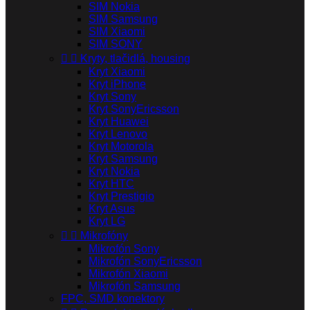
SIM Nokia
SIM Samsung
SIM Xiaomi
SIM SONY


Kryty, tlačidlá, housing
Kryt Xiaomi
Kryt iPhone
Kryt Sony
Kryt SonyEricsson
Kryt Huawei
Kryt Lenovo
Kryt Motorola
Kryt Samsung
Kryt Nokia
Kryt HTC
Kryt Prestigio
Kryt Asus
Kryt LG


Mikrofóny
Mikrofón Sony
Mikrofón SonyEricsson
Mikrofón Xiaomi
Mikrofón Samsung
FPC, SMD konektory