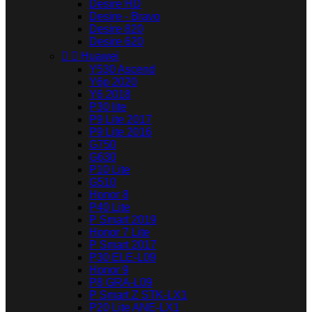
Desire HD
Desire - Bravo
Desire 820
Desire 620


Huawei
Y530 Ascend
Y6p 2020
Y6 2018
P30 lite
P9 Lite 2017
P9 Lite 2016
G750
G630
P10 Lite
G510
Honor 8
P40 Lite
P Smart 2019
Honor 7 Lite
P Smart 2017
P30 ELE-L09
Honor 9
P8 GRA-L09
P Smart Z STK-LX1
P20 Lite ANE-LX1