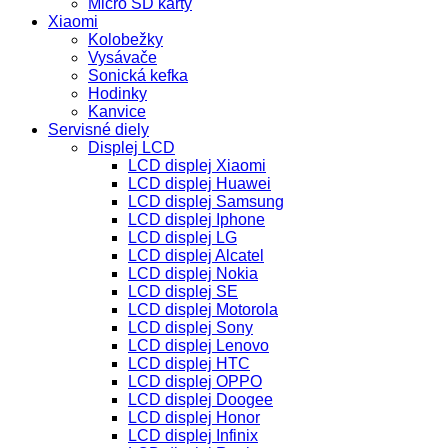
Micro SD karty
Xiaomi
Kolobežky
Vysávače
Sonická kefka
Hodinky
Kanvice
Servisné diely
Displej LCD
LCD displej Xiaomi
LCD displej Huawei
LCD displej Samsung
LCD displej Iphone
LCD displej LG
LCD displej Alcatel
LCD displej Nokia
LCD displej SE
LCD displej Motorola
LCD displej Sony
LCD displej Lenovo
LCD displej HTC
LCD displej OPPO
LCD displej Doogee
LCD displej Honor
LCD displej Infinix