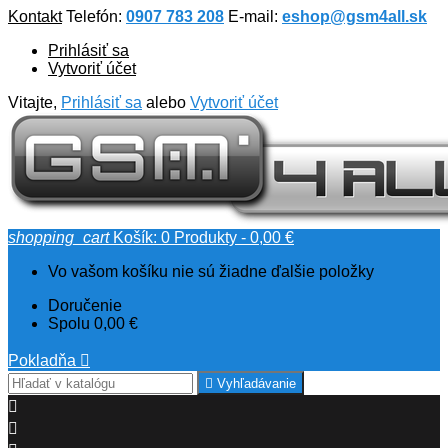
Kontakt
Telefón:
0907 783 208
E-mail:
eshop@gsm4all.sk
Prihlásiť sa
Vytvoriť účet
Vitajte,
Prihlásiť sa
alebo
Vytvoriť účet
shopping_cart
Košík:
0
Produkty - 0,00 €
Vo vašom košíku nie sú žiadne ďalšie položky
Doručenie
Spolu
0,00 €
Pokladňa


Vyhľadávanie

