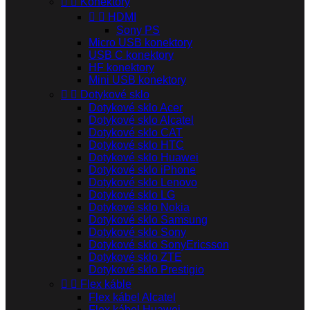


Konektory


HDMI
Sony PS
Micro USB konektory
USB C konektory
HF konektory
Mini USB konektory


Dotykové sklo
Dotykové sklo Acer
Dotykové sklo Alcatel
Dotykové sklo CAT
Dotykové sklo HTC
Dotykové sklo Huawei
Dotykové sklo iPhone
Dotykové sklo Lenovo
Dotykové sklo LG
Dotykové sklo Nokia
Dotykové sklo Samsung
Dotykové sklo Sony
Dotykové sklo SonyEricsson
Dotykové sklo ZTE
Dotykové sklo Prestigio


Flex káble
Flex kábel Alcatel
Flex kábel Huawei