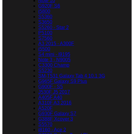
Note 10
G920F S6
i5800
S5360
S3650
S5260 - Star 2
P5100
S7560
A3 2015 - A300F
i5500
S4 mini - I9195
Note 3 - N9005
C3300 Champ
S5230
SM-T531 Galaxy Tab 4 10.1 3G
G965F Galaxy S9 Plus
G900F - S5
J530F J5 2017
A405F A40
A310F A3 2016
A520F
G930F Galaxy S7
G388F Xcover 3
S5570
i8160 - Ace 2