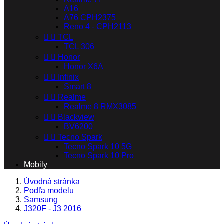
A16
A76 CPH2375
Reno 4 - CPH2113


TCL
TCL 306


Honor
Honor X6A


Infinix
Smart 8


Realme
Realme 8 RMX3085


Blackview
BV6200


Tecno Spark
Tecno Spark 10 5G
Tecno Spark 10 Pro
Mobily
Úvodná stránka
Podľa modelu
Samsung
J320F - J3 2016