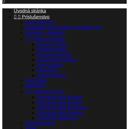

Úvodná stránka


Príslušenstvo
Smart hodinky
Slúchadla, reproduktory, headsety, BT
Redukcie, adaptéry


Obaly a púzdra
Huawei púzdra
iPhone púzdra
Samsung púzdra
Univerzálne púzdra
Sony púzdra
LG púzdra
Xiaomi púzdra
USB káble
Nabíjačky


Ochranné sklá
Ochranné sklá iPhone
Ochranné sklá Xiaomi
Ochranné sklá Samsung
Ochranné sklá Huawei
Ochranné sklá Asus
Dotykové perá
Toner