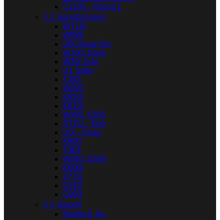
C2105 - Xperia L


SonyEricsson
WT19i
W995
U8i Vivaz Pro
W100i Spiro
W20i Zylo
U1 Satio
T303
W595
K850i
K610i
W395, F305
ST21i - Tipo
U5i - Vivaz
K800
T303
W580, S500
K600i
Z770i
C510
C903


Xiaomi
Redmi 6, 6a