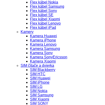
Flex kábel Nokia
Flex kábel Samsung
Flex kábel Sony
Flex kábel SE
Flex kábel Xiaomi
Flex kábel Lenovo
Flex kábel iPad
Kamery
Kamera Huawei
Kamera iPhone
Kamera Lenovo
Kamera Samsung
Kamera Sony
Kamera SonyEricsson
Kamera Xiaomi
SIM čítače a dvierka
SIM Blackberry
SIM HTC
SIM Huawei
SIM iPhone
SIM LG
SIM Nokia
SIM Samsung
SIM Xiaomi
SIM SONY