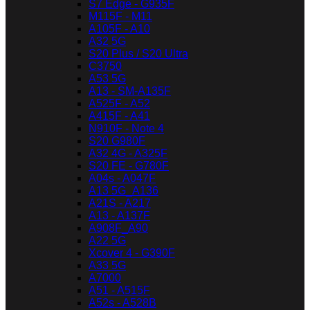
S7 Edge - G935F
M115F - M11
A105F - A10
A32 5G
S20 Plus / S20 Ultra
C3750
A53 5G
A13 - SM-A135F
A525F - A52
A415F - A41
N910F - Note 4
S20 G980F
A32 4G - A325F
S20 FE - G780F
A04s - A047F
A13 5G_A136
A21S - A217
A13 - A137F
A908F_A90
A22 5G
Xcover 4 - G390F
A33 5G
A7000
A51 - A515F
A52s - A528B