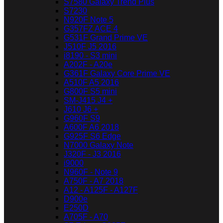
S7580 Galaxy Trend Plus
S7230
N920F Note 5
G357FZ ACE 4
G531F Grand Prime VE
J510F J5 2016
i8190 - S3 mini
A202F - A20e
G361F Galaxy Core Prime VE
A510F A5 2016
G800F S5 mini
SM-J415 J4 +
J610 J6 +
G960F S9
A600F A6 2018
G925F S6 Edge
N7000 Galaxy Note
J320F - J3 2016
i9000
N960F - Note 9
A750F - A7 2018
A12 - A125F - A127F
D900e
E250D
A705F - A70