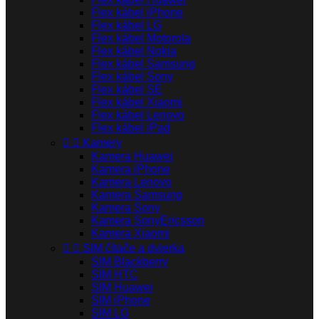
Flex kábel iPhone
Flex kábel LG
Flex kábel Motorola
Flex kábel Nokia
Flex kábel Samsung
Flex kábel Sony
Flex kábel SE
Flex kábel Xiaomi
Flex kábel Lenovo
Flex kábel iPad


Kamery
Kamera Huawei
Kamera iPhone
Kamera Lenovo
Kamera Samsung
Kamera Sony
Kamera SonyEricsson
Kamera Xiaomi


SIM čítače a dvierka
SIM Blackberry
SIM HTC
SIM Huawei
SIM iPhone
SIM LG