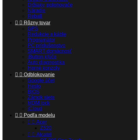
Držiaky, polohovače
Náradie
Reball


Rôzny tovar
GPS
Redukcie a káble
Programátor
PC príslušenstvo
SMART domácnosť
iButton kľúče
Auto diagnostika
Herné konzoly


Odblokovanie
Google účet
Heslo
BIOS
Zámok siete
MDM lock
iCloud


Podľa modelu


Acer
Z520


Alcatel