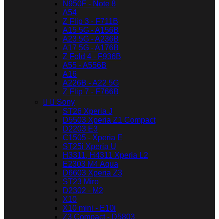
N950F - Note 8
A54
Z Flip 3 - F711B
A15 5G - A156B
A23 5G - A236B
A17 5G - A176B
Z Fold 4 - F936B
A55 - A556B
A16
A226B - A22 5G
Z Flip 7 - F766B


Sony
ST26 Xperia J
D5503 Xperia Z1 Compact
D2203 E3
C1505 - Xperia E
ST25i Xperia U
H3311, H4311 Xperia L2
E2303 M4 Aqua
D6603 Xperia Z3
ST23 Miro
D2302 - M2
X10
X10 mini - E10i
Z3 Compact - D5803