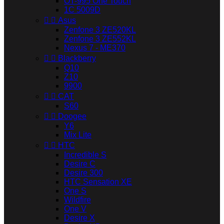
OT-995 One Touch
1C 5009D


Asus
Zenfone 3 ZE520KL
Zenfone 3 ZE552KL
Nexus 7 - ME370


Blackberry
Q10
Z10
9900


CAT
S60


Doogee
Y6
Mix Lite


HTC
Incredible S
Desire C
Desire 300
HTC Sensation XE
One S
Wildfire
One V
Desire X