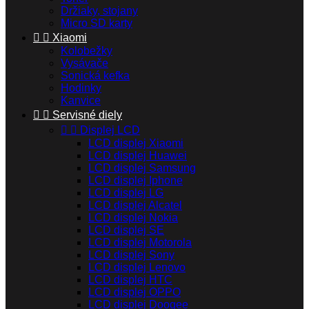
Držiaky, stojany
Micro SD karty


Xiaomi
Kolobežky
Vysávače
Sonická kefka
Hodinky
Kanvice


Servisné diely


Displej LCD
LCD displej Xiaomi
LCD displej Huawei
LCD displej Samsung
LCD displej Iphone
LCD displej LG
LCD displej Alcatel
LCD displej Nokia
LCD displej SE
LCD displej Motorola
LCD displej Sony
LCD displej Lenovo
LCD displej HTC
LCD displej OPPO
LCD displej Doogee