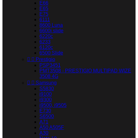
E66
E65
E75
6111
8600 Luna
6600i slide
6220c
6233
6120c
6500 Slide


Prestigio
PSP3451
PMT3508 - PRESTIGIO MULTIPAD WIZE
3508 4G


Samsung
S5830
i9100
i9300
i9500, i9505
E730
S6500
A71
A50 A505F
A30