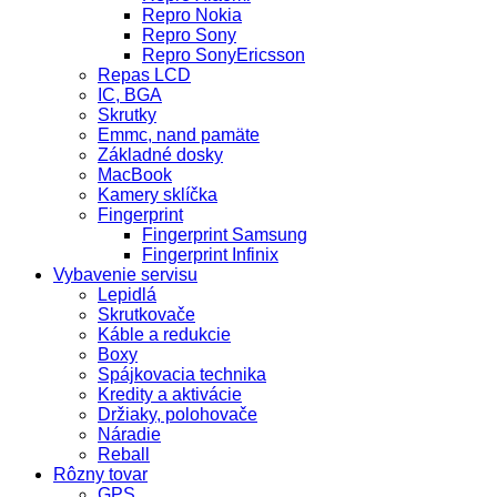
Repro Nokia
Repro Sony
Repro SonyEricsson
Repas LCD
IC, BGA
Skrutky
Emmc, nand pamäte
Základné dosky
MacBook
Kamery sklíčka
Fingerprint
Fingerprint Samsung
Fingerprint Infinix
Vybavenie servisu
Lepidlá
Skrutkovače
Káble a redukcie
Boxy
Spájkovacia technika
Kredity a aktivácie
Držiaky, polohovače
Náradie
Reball
Rôzny tovar
GPS