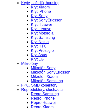
Kryty, tlačidlá, housing
Kryt Xiaomi
Kryt iPhone
Kryt Sony
Kryt SonyEricsson
Kryt Huawei
Kryt Lenovo
Kryt Motorola
Kryt Samsung
Kryt Nokia
Kryt HTC
Kryt Prestigio
Kryt Asus
Kryt LG
Mikrofóny
Mikrofón Sony
Mikrofón SonyEricsson
Mikrofón Xiaomi
Mikrofón Samsung
FPC, SMD konektory
Reproduktory, slúchadla
Repro Samsung
Repro iPhone
Repro Huawei
Repro Xiaomi