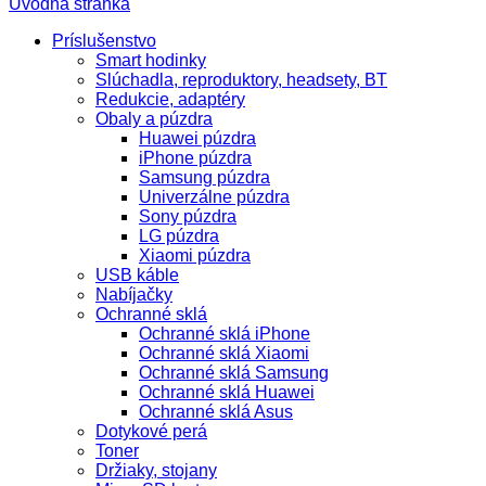
Úvodná stránka
Príslušenstvo
Smart hodinky
Slúchadla, reproduktory, headsety, BT
Redukcie, adaptéry
Obaly a púzdra
Huawei púzdra
iPhone púzdra
Samsung púzdra
Univerzálne púzdra
Sony púzdra
LG púzdra
Xiaomi púzdra
USB káble
Nabíjačky
Ochranné sklá
Ochranné sklá iPhone
Ochranné sklá Xiaomi
Ochranné sklá Samsung
Ochranné sklá Huawei
Ochranné sklá Asus
Dotykové perá
Toner
Držiaky, stojany