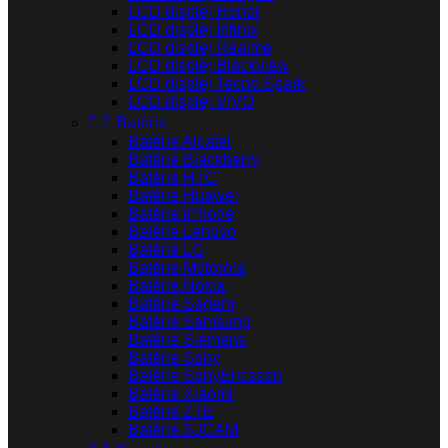
LCD displej Honor
LCD displej Infinix
LCD displej Realme
LCD displej Blackview
LCD displej Tecno Spark
LCD displej VIVO


Batérie
Batérie Alcatel
Batérie Blackberry
Batérie HTC
Batérie Huawei
Batérie iPhone
Batérie Lenovo
Batérie LG
Batérie Motorola
Batérie Nokia
Batérie Sagem
Batérie Samsung
Batérie Siemens
Batérie Sony
Batérie SonyEricsson
Batérie Xiaomi
Batérie ZTE
Batérie SJCAM