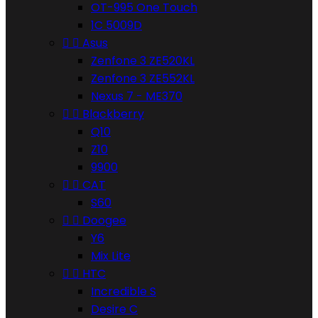
OT-995 One Touch
1C 5009D


Asus
Zenfone 3 ZE520KL
Zenfone 3 ZE552KL
Nexus 7 - ME370


Blackberry
Q10
Z10
9900


CAT
S60


Doogee
Y6
Mix Lite


HTC
Incredible S
Desire C