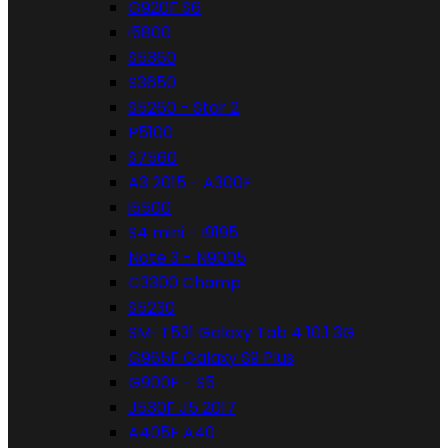
G920F S6
i5800
S5360
S3650
S5260 - Star 2
P5100
S7560
A3 2015 - A300F
i5500
S4 mini - I9195
Note 3 - N9005
C3300 Champ
S5230
SM-T531 Galaxy Tab 4 10.1 3G
G965F Galaxy S9 Plus
G900F - S5
J530F J5 2017
A405F A40