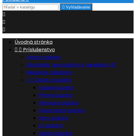

Vyhľadávanie



Úvodná stránka


Príslušenstvo
Smart hodinky
Slúchadla, reproduktory, headsety, BT
Redukcie, adaptéry


Obaly a púzdra
Huawei púzdra
iPhone púzdra
Samsung púzdra
Univerzálne púzdra
Sony púzdra
LG púzdra
Xiaomi púzdra