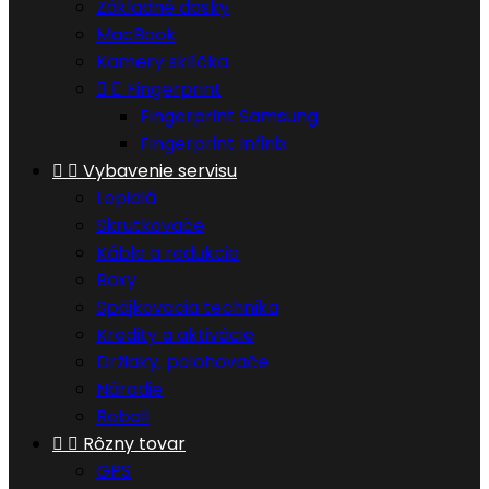
Základné dosky
MacBook
Kamery sklíčka


Fingerprint
Fingerprint Samsung
Fingerprint Infinix


Vybavenie servisu
Lepidlá
Skrutkovače
Káble a redukcie
Boxy
Spájkovacia technika
Kredity a aktivácie
Držiaky, polohovače
Náradie
Reball


Rôzny tovar
GPS