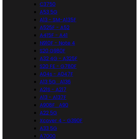
C3750
A53 5G
A13 - SM-A135F
A525F - A52
A415F - A41
N910F - Note 4
S20 G980F
A32 4G - A325F
S20 FE - G780F
A04s - A047F
A13 5G_A136
A21S - A217
A13 - A137F
A908F_A90
A22 5G
Xcover 4 - G390F
A33 5G
A7000