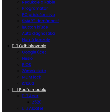
Redukcie a káble
Programátor
PC príslušenstvo
SMART domácnosť
iButton kľúče
Auto diagnostika
Herné konzoly


Odblokovanie
Google účet
Heslo
BIOS
Zámok siete
MDM lock
iCloud


Podľa modelu


Acer
Z520


Alcatel