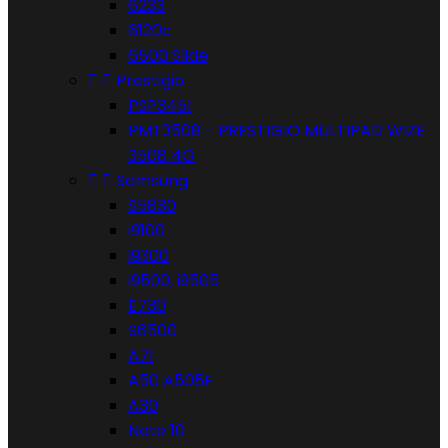
6233
6120c
6500 Slide


Prestigio
PSP3451
PMT3508 - PRESTIGIO MULTIPAD WIZE
3508 4G


Samsung
S5830
i9100
i9300
i9500, i9505
E730
S6500
A71
A50 A505F
A30
Note 10