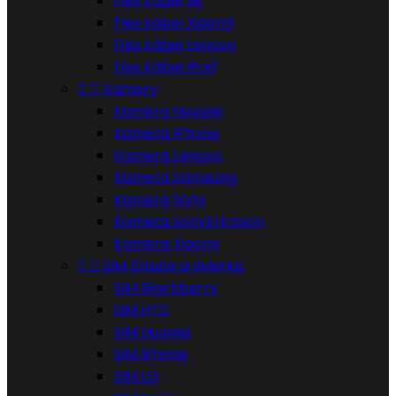
Flex kábel SE
Flex kábel Xiaomi
Flex kábel Lenovo
Flex kábel iPad


Kamery
Kamera Huawei
Kamera iPhone
Kamera Lenovo
Kamera Samsung
Kamera Sony
Kamera SonyEricsson
Kamera Xiaomi


SIM čítače a dvierka
SIM Blackberry
SIM HTC
SIM Huawei
SIM iPhone
SIM LG