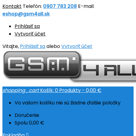
Kontakt
Telefón:
0907 783 208
E-mail:
eshop@gsm4all.sk
Prihlásiť sa
Vytvoriť účet
Vitajte,
Prihlásiť sa
alebo
Vytvoriť účet
shopping_cart
Košík:
0
Produkty - 0,00 €
Vo vašom košíku nie sú žiadne ďalšie položky
Doručenie
Spolu
0,00 €
Pokladňa
