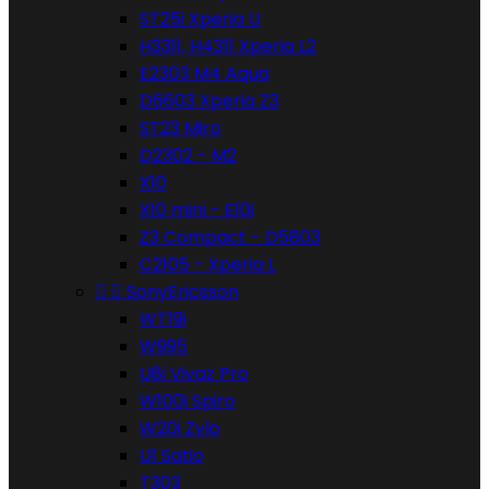
ST25i Xperia U
H3311, H4311 Xperia L2
E2303 M4 Aqua
D6603 Xperia Z3
ST23 Miro
D2302 - M2
X10
X10 mini - E10i
Z3 Compact - D5803
C2105 - Xperia L


SonyEricsson
WT19i
W995
U8i Vivaz Pro
W100i Spiro
W20i Zylo
U1 Satio
T303