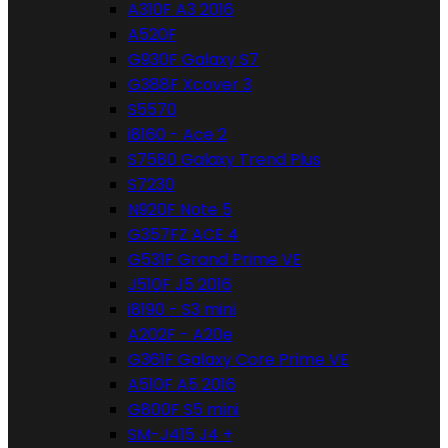
A310F A3 2016
A520F
G930F Galaxy S7
G388F Xcover 3
S5570
i8160 - Ace 2
S7580 Galaxy Trend Plus
S7230
N920F Note 5
G357FZ ACE 4
G531F Grand Prime VE
J510F J5 2016
i8190 - S3 mini
A202F - A20e
G361F Galaxy Core Prime VE
A510F A5 2016
G800F S5 mini
SM-J415 J4 +