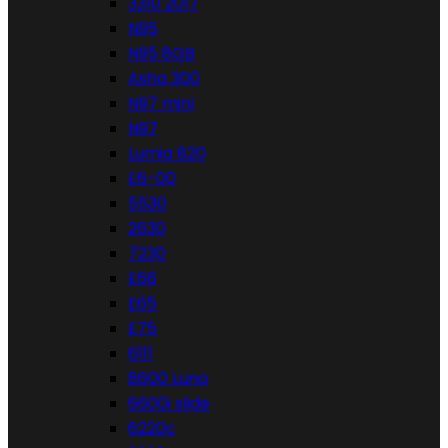
3310 2017
N95
N95 8GB
Asha 300
N97 mini
N97
Lumia 820
E6-00
5530
2630
7230
E66
E65
E75
6111
8600 Luna
6600i slide
6220c