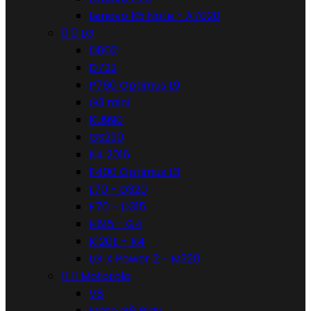
Lenovo K5 Note - A7020


LG
D802
D722
P760 Optimus L9
G3 mini
KU990
GS290
K4 2016
E400 Optimus L3
L70 - D320
F70 - D315
H815 - G4
K120E - K4
LG X Power 2 - M320


Motorola
V8
Moto G8 Play