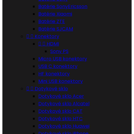
Batérie SonyEricsson
Batérie Xiaomi
Batérie ZTE
Batérie SJCAM


Konektory


HDMI
Sony PS
Micro USB konektory
USB C konektory
HF konektory
Mini USB konektory


Dotykové sklo
Dotykové sklo Acer
Dotykové sklo Alcatel
Dotykové sklo CAT
Dotykové sklo HTC
Dotykové sklo Huawei
Dotykové sklo iPhone