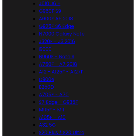
J610 J6 +
G960F S9
A600F A6 2018
G925F S6 Edge
N7000 Galaxy Note
J320F - J3 2016
i9000
N960F - Note 9
A750F - A7 2018
A12 - A125F - A127F
D900e
E250D
A705F - A70
S7 Edge - G935F
M115F - M11
A105F - A10
A32 5G
S20 Plus / S20 Ultra