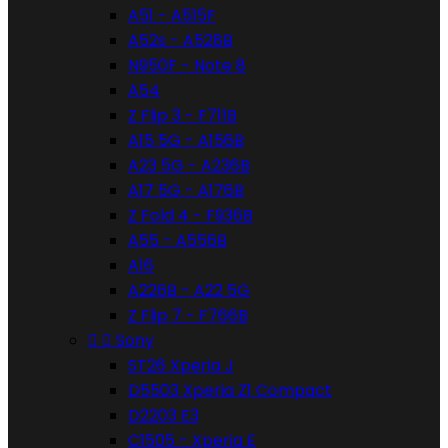
A51 - A515F
A52s - A528B
N950F - Note 8
A54
Z Flip 3 - F711B
A15 5G - A156B
A23 5G - A236B
A17 5G - A176B
Z Fold 4 - F936B
A55 - A556B
A16
A226B - A22 5G
Z Flip 7 - F766B


Sony
ST26 Xperia J
D5503 Xperia Z1 Compact
D2203 E3
C1505 - Xperia E