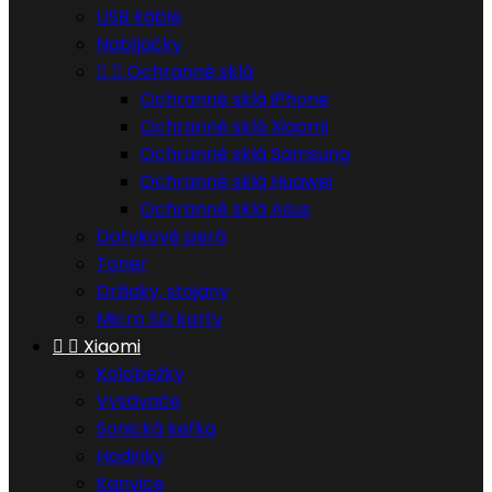
USB káble
Nabíjačky


Ochranné sklá
Ochranné sklá iPhone
Ochranné sklá Xiaomi
Ochranné sklá Samsung
Ochranné sklá Huawei
Ochranné sklá Asus
Dotykové perá
Toner
Držiaky, stojany
Micro SD karty


Xiaomi
Kolobežky
Vysávače
Sonická kefka
Hodinky
Kanvice