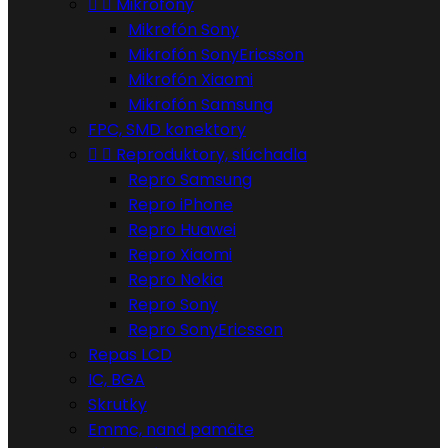


Mikrofóny
Mikrofón Sony
Mikrofón SonyEricsson
Mikrofón Xiaomi
Mikrofón Samsung
FPC, SMD konektory


Reproduktory, slúchadla
Repro Samsung
Repro iPhone
Repro Huawei
Repro Xiaomi
Repro Nokia
Repro Sony
Repro SonyEricsson
Repas LCD
IC, BGA
Skrutky
Emmc, nand pamäte