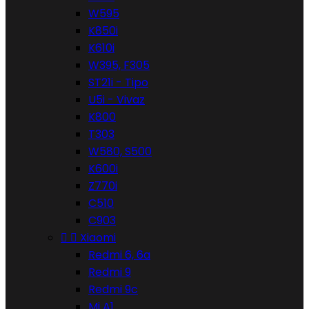
W595
K850i
K610i
W395, F305
ST21i - Tipo
U5i - Vivaz
K800
T303
W580, S500
K600i
Z770i
C510
C903


Xiaomi
Redmi 6, 6a
Redmi 9
Redmi 9c
Mi A1