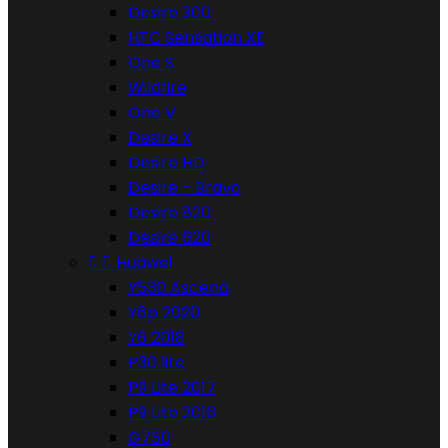
Desire 300
HTC Sensation XE
One S
Wildfire
One V
Desire X
Desire HD
Desire - Bravo
Desire 820
Desire 620


Huawei
Y530 Ascend
Y6p 2020
Y6 2018
P30 lite
P9 Lite 2017
P9 Lite 2016
G750