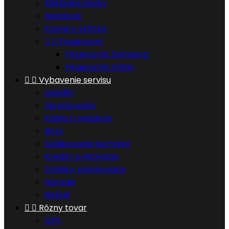
Základné dosky
MacBook
Kamery sklíčka


Fingerprint
Fingerprint Samsung
Fingerprint Infinix


Vybavenie servisu
Lepidlá
Skrutkovače
Káble a redukcie
Boxy
Spájkovacia technika
Kredity a aktivácie
Držiaky, polohovače
Náradie
Reball


Rôzny tovar
GPS