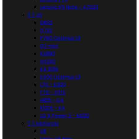
Lenovo K5 Note - A7020


LG
D802
D722
P760 Optimus L9
G3 mini
KU990
GS290
K4 2016
E400 Optimus L3
L70 - D320
F70 - D315
H815 - G4
K120E - K4
LG X Power 2 - M320


Motorola
V8
Moto G8 Play