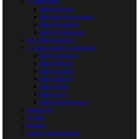


Mikrofóny
Mikrofón Sony
Mikrofón SonyEricsson
Mikrofón Xiaomi
Mikrofón Samsung
FPC, SMD konektory


Reproduktory, slúchadla
Repro Samsung
Repro iPhone
Repro Huawei
Repro Xiaomi
Repro Nokia
Repro Sony
Repro SonyEricsson
Repas LCD
IC, BGA
Skrutky
Emmc, nand pamäte