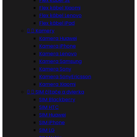
Flex kábel SE
Flex kábel Xiaomi
Flex kábel Lenovo
Flex kábel iPad


Kamery
Kamera Huawei
Kamera iPhone
Kamera Lenovo
Kamera Samsung
Kamera Sony
Kamera SonyEricsson
Kamera Xiaomi


SIM čítače a dvierka
SIM Blackberry
SIM HTC
SIM Huawei
SIM iPhone
SIM LG