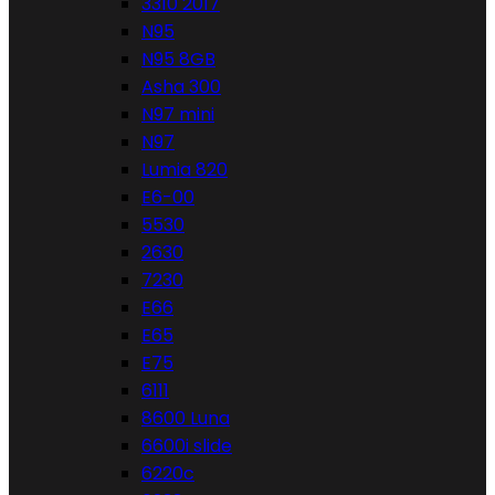
3310 2017
N95
N95 8GB
Asha 300
N97 mini
N97
Lumia 820
E6-00
5530
2630
7230
E66
E65
E75
6111
8600 Luna
6600i slide
6220c