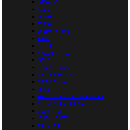
G920F S6
i5800
S5360
S3650
S5260 - Star 2
P5100
S7560
A3 2015 - A300F
i5500
S4 mini - I9195
Note 3 - N9005
C3300 Champ
S5230
SM-T531 Galaxy Tab 4 10.1 3G
G965F Galaxy S9 Plus
G900F - S5
J530F J5 2017
A405F A40