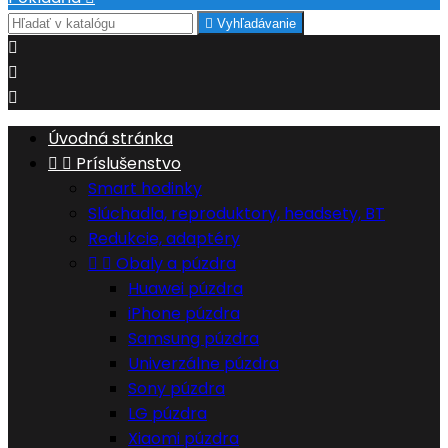

Vyhľadávanie



Úvodná stránka


Príslušenstvo
Smart hodinky
Slúchadla, reproduktory, headsety, BT
Redukcie, adaptéry


Obaly a púzdra
Huawei púzdra
iPhone púzdra
Samsung púzdra
Univerzálne púzdra
Sony púzdra
LG púzdra
Xiaomi púzdra