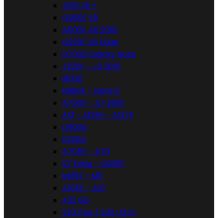
J610 J6 +
G960F S9
A600F A6 2018
G925F S6 Edge
N7000 Galaxy Note
J320F - J3 2016
i9000
N960F - Note 9
A750F - A7 2018
A12 - A125F - A127F
D900e
E250D
A705F - A70
S7 Edge - G935F
M115F - M11
A105F - A10
A32 5G
S20 Plus / S20 Ultra