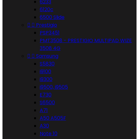
6233
6120c
6500 Slide


Prestigio
PSP3451
PMT3508 - PRESTIGIO MULTIPAD WIZE
3508 4G


Samsung
S5830
i9100
i9300
i9500, i9505
E730
S6500
A71
A50 A505F
A30
Note 10