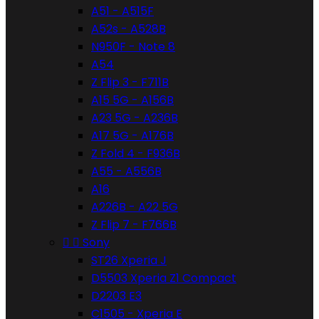
A51 - A515F
A52s - A528B
N950F - Note 8
A54
Z Flip 3 - F711B
A15 5G - A156B
A23 5G - A236B
A17 5G - A176B
Z Fold 4 - F936B
A55 - A556B
A16
A226B - A22 5G
Z Flip 7 - F766B


Sony
ST26 Xperia J
D5503 Xperia Z1 Compact
D2203 E3
C1505 - Xperia E