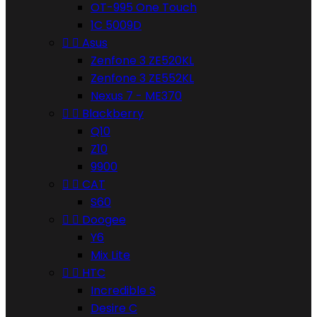
OT-995 One Touch
1C 5009D


Asus
Zenfone 3 ZE520KL
Zenfone 3 ZE552KL
Nexus 7 - ME370


Blackberry
Q10
Z10
9900


CAT
S60


Doogee
Y6
Mix Lite


HTC
Incredible S
Desire C