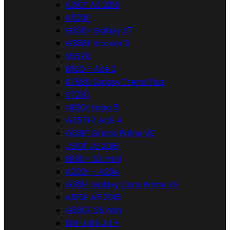
A310F A3 2016
A520F
G930F Galaxy S7
G388F Xcover 3
S5570
i8160 - Ace 2
S7580 Galaxy Trend Plus
S7230
N920F Note 5
G357FZ ACE 4
G531F Grand Prime VE
J510F J5 2016
i8190 - S3 mini
A202F - A20e
G361F Galaxy Core Prime VE
A510F A5 2016
G800F S5 mini
SM-J415 J4 +