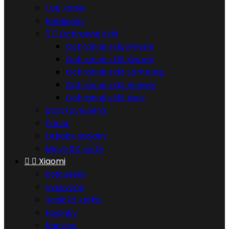
USB káble
Nabíjačky


Ochranné sklá
Ochranné sklá iPhone
Ochranné sklá Xiaomi
Ochranné sklá Samsung
Ochranné sklá Huawei
Ochranné sklá Asus
Dotykové perá
Toner
Držiaky, stojany
Micro SD karty


Xiaomi
Kolobežky
Vysávače
Sonická kefka
Hodinky
Kanvice