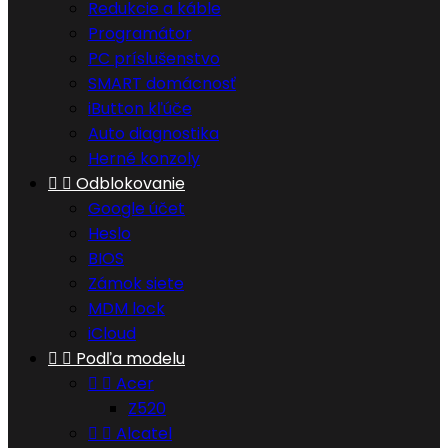
Redukcie a káble
Programátor
PC príslušenstvo
SMART domácnosť
iButton kľúče
Auto diagnostika
Herné konzoly


Odblokovanie
Google účet
Heslo
BIOS
Zámok siete
MDM lock
iCloud


Podľa modelu


Acer
Z520


Alcatel