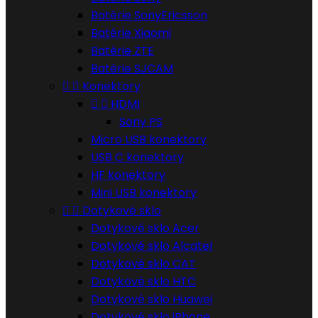
Batérie SonyEricsson
Batérie Xiaomi
Batérie ZTE
Batérie SJCAM


Konektory


HDMI
Sony PS
Micro USB konektory
USB C konektory
HF konektory
Mini USB konektory


Dotykové sklo
Dotykové sklo Acer
Dotykové sklo Alcatel
Dotykové sklo CAT
Dotykové sklo HTC
Dotykové sklo Huawei
Dotykové sklo iPhone