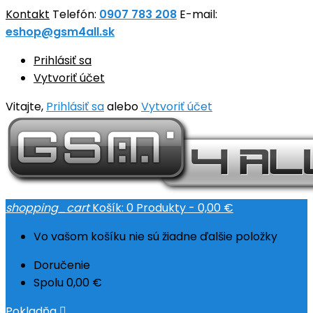
Kontakt
Telefón:
0907 783 208
E-mail:
eshop@gsm4all.sk
Prihlásiť sa
Vytvoriť účet
Vitajte,
Prihlásiť sa
alebo
Vytvoriť účet
shopping_cart
Košík:
0
Produkty - 0,00 €
Vo vašom košíku nie sú žiadne ďalšie položky
Doručenie
Spolu
0,00 €
Pokladňa
