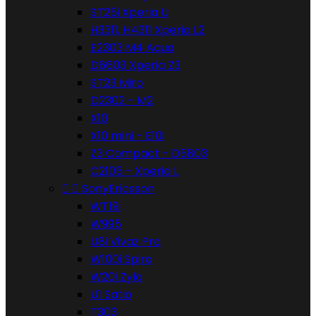
ST25i Xperia U
H3311, H4311 Xperia L2
E2303 M4 Aqua
D6603 Xperia Z3
ST23 Miro
D2302 - M2
X10
X10 mini - E10i
Z3 Compact - D5803
C2105 - Xperia L


SonyEricsson
WT19i
W995
U8i Vivaz Pro
W100i Spiro
W20i Zylo
U1 Satio
T303