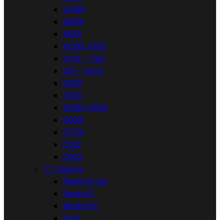
W595
K850i
K610i
W395, F305
ST21i - Tipo
U5i - Vivaz
K800
T303
W580, S500
K600i
Z770i
C510
C903


Xiaomi
Redmi 6, 6a
Redmi 9
Redmi 9c
Mi A1