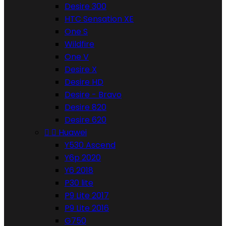
Desire 300
HTC Sensation XE
One S
Wildfire
One V
Desire X
Desire HD
Desire - Bravo
Desire 820
Desire 620


Huawei
Y530 Ascend
Y6p 2020
Y6 2018
P30 lite
P9 Lite 2017
P9 Lite 2016
G750