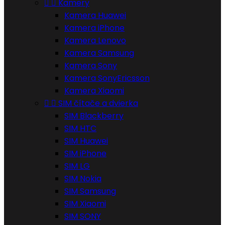


Kamery
Kamera Huawei
Kamera iPhone
Kamera Lenovo
Kamera Samsung
Kamera Sony
Kamera SonyEricsson
Kamera Xiaomi


SIM čítače a dvierka
SIM Blackberry
SIM HTC
SIM Huawei
SIM iPhone
SIM LG
SIM Nokia
SIM Samsung
SIM Xiaomi
SIM SONY