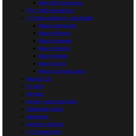
Mikrofón Samsung
FPC, SMD konektory


Reproduktory, slúchadla
Repro Samsung
Repro iPhone
Repro Huawei
Repro Xiaomi
Repro Nokia
Repro Sony
Repro SonyEricsson
Repas LCD
IC, BGA
Skrutky
Emmc, nand pamäte
Základné dosky
MacBook
Kamery sklíčka


Fingerprint