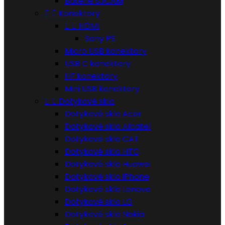
Batérie SJCAM


Konektory


HDMI
Sony PS
Micro USB konektory
USB C konektory
HF konektory
Mini USB konektory


Dotykové sklo
Dotykové sklo Acer
Dotykové sklo Alcatel
Dotykové sklo CAT
Dotykové sklo HTC
Dotykové sklo Huawei
Dotykové sklo iPhone
Dotykové sklo Lenovo
Dotykové sklo LG
Dotykové sklo Nokia