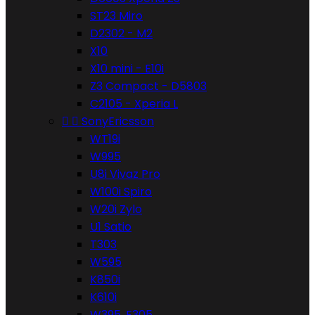
ST23 Miro
D2302 - M2
X10
X10 mini - E10i
Z3 Compact - D5803
C2105 - Xperia L


SonyEricsson
WT19i
W995
U8i Vivaz Pro
W100i Spiro
W20i Zylo
U1 Satio
T303
W595
K850i
K610i
W395, F305