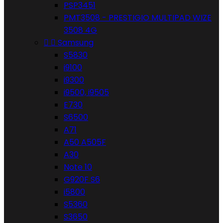
PSP3451
PMT3508 - PRESTIGIO MULTIPAD WIZE
3508 4G


Samsung
S5830
i9100
i9300
i9500, i9505
E730
S6500
A71
A50 A505F
A30
Note 10
G920F S6
i5800
S5360
S3650