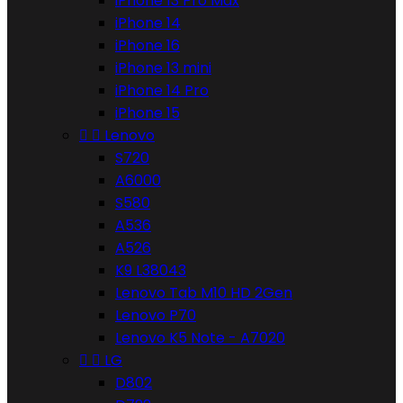
iPhone 13 Pro Max
iPhone 14
iPhone 16
iPhone 13 mini
iPhone 14 Pro
iPhone 15


Lenovo
S720
A6000
S580
A536
A526
K9 L38043
Lenovo Tab M10 HD 2Gen
Lenovo P70
Lenovo K5 Note - A7020


LG
D802