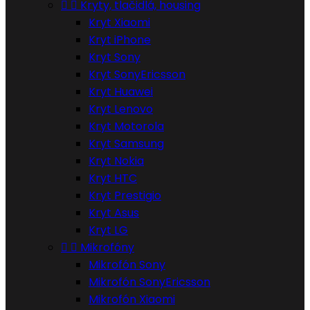


Kryty, tlačidlá, housing
Kryt Xiaomi
Kryt iPhone
Kryt Sony
Kryt SonyEricsson
Kryt Huawei
Kryt Lenovo
Kryt Motorola
Kryt Samsung
Kryt Nokia
Kryt HTC
Kryt Prestigio
Kryt Asus
Kryt LG


Mikrofóny
Mikrofón Sony
Mikrofón SonyEricsson
Mikrofón Xiaomi