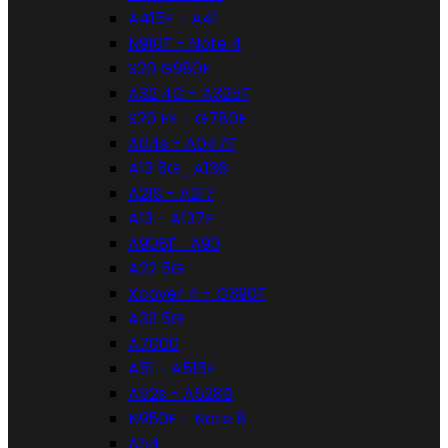
A415F - A41
N910F - Note 4
S20 G980F
A32 4G - A325F
S20 FE - G780F
A04s - A047F
A13 5G_A136
A21S - A217
A13 - A137F
A908F_A90
A22 5G
Xcover 4 - G390F
A33 5G
A7000
A51 - A515F
A52s - A528B
N950F - Note 8
A54