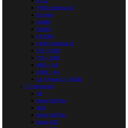
D722
P760 Optimus L9
G3 mini
KU990
GS290
K4 2016
E400 Optimus L3
L70 - D320
F70 - D315
H815 - G4
K120E - K4
LG X Power 2 - M320


Motorola
V8
Moto G8 Play
G30
Moto G9 Play
Moto G22