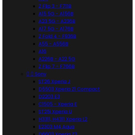
Z Flip 3 - F711B
A15 5G - A156B
A23 5G - A236B
A17 5G - A176B
Z Fold 4 - F936B
A55 - A556B
A16
A226B - A22 5G
Z Flip 7 - F766B


Sony
ST26 Xperia J
D5503 Xperia Z1 Compact
D2203 E3
C1505 - Xperia E
ST25i Xperia U
H3311, H4311 Xperia L2
E2303 M4 Aqua
D6603 Xperia Z3