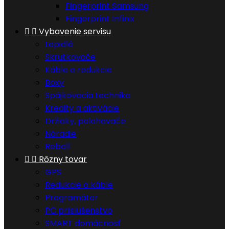
Fingerprint Samsung
Fingerprint Infinix


Vybavenie servisu
Lepidlá
Skrutkovače
Káble a redukcie
Boxy
Spájkovacia technika
Kredity a aktivácie
Držiaky, polohovače
Náradie
Reball


Rôzny tovar
GPS
Redukcie a káble
Programátor
PC príslušenstvo
SMART domácnosť