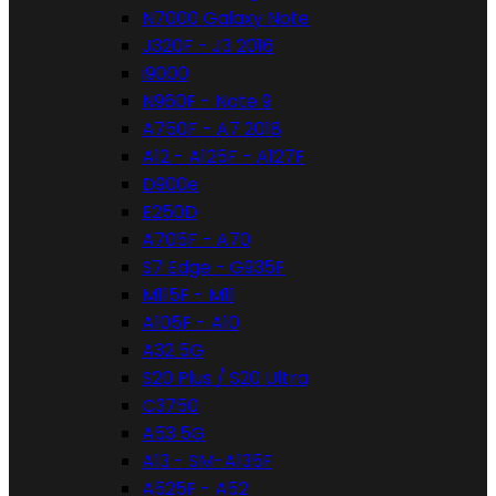
N7000 Galaxy Note
J320F - J3 2016
i9000
N960F - Note 9
A750F - A7 2018
A12 - A125F - A127F
D900e
E250D
A705F - A70
S7 Edge - G935F
M115F - M11
A105F - A10
A32 5G
S20 Plus / S20 Ultra
C3750
A53 5G
A13 - SM-A135F
A525F - A52