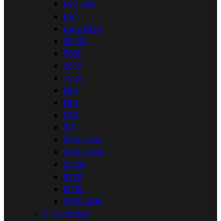
N97 mini
N97
Lumia 820
E6-00
5530
2630
7230
E66
E65
E75
6111
8600 Luna
6600i slide
6220c
6233
6120c
6500 Slide


Prestigio