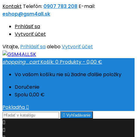
Kontakt
Telefón:
0907 783 208
E-mail:
eshop@gsm4all.sk
Prihlásiť sa
Vytvoriť účet
Vitajte,
Prihlásiť sa
alebo
Vytvoriť účet
shopping_cart
Košík:
0
Produkty - 0,00 €
Vo vašom košíku nie sú žiadne ďalšie položky
Doručenie
Spolu
0,00 €
Pokladňa


Vyhľadávanie

