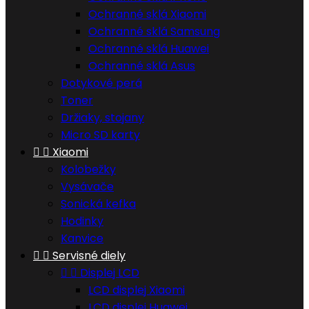
Ochranné sklá Xiaomi
Ochranné sklá Samsung
Ochranné sklá Huawei
Ochranné sklá Asus
Dotykové perá
Toner
Držiaky, stojany
Micro SD karty


Xiaomi
Kolobežky
Vysávače
Sonická kefka
Hodinky
Kanvice


Servisné diely


Displej LCD
LCD displej Xiaomi
LCD displej Huawei