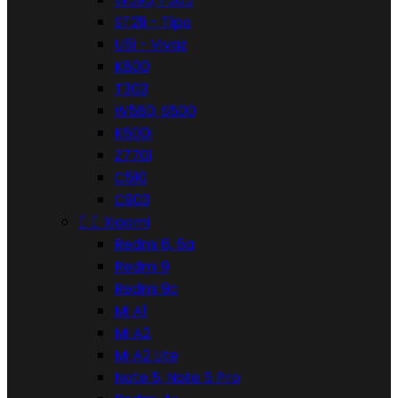
ST21i - Tipo
U5i - Vivaz
K800
T303
W580, S500
K600i
Z770i
C510
C903


Xiaomi
Redmi 6, 6a
Redmi 9
Redmi 9c
Mi A1
Mi A2
Mi A2 Lite
Note 5, Note 5 Pro