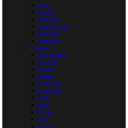
One V
Desire X
Desire HD
Desire - Bravo
Desire 820
Desire 620


Huawei
Y530 Ascend
Y6p 2020
Y6 2018
P30 lite
P9 Lite 2017
P9 Lite 2016
G750
G630
P10 Lite
G510
Honor 8