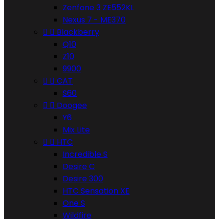
Zenfone 3 ZE552KL
Nexus 7 - ME370


Blackberry
Q10
Z10
9900


CAT
S60


Doogee
Y6
Mix Lite


HTC
Incredible S
Desire C
Desire 300
HTC Sensation XE
One S
Wildfire