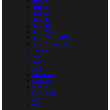
Moto E20
Moto G10
Moto E6s
Moto E40
Moto G20
Moto G60
Moto G32 - XT2235
Moto G8 Power Lite
G8 Power


Nokia
6500c
6300
3120 classic
6700 Slide
Nokia 500
6700 classic
5230
N85