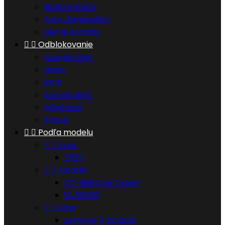
iButton kľúče
Auto diagnostika
Herné konzoly


Odblokovanie
Google účet
Heslo
BIOS
Zámok siete
MDM lock
iCloud


Podľa modelu


Acer
Z520


Alcatel
OT-995 One Touch
1C 5009D


Asus
Zenfone 3 ZE520KL