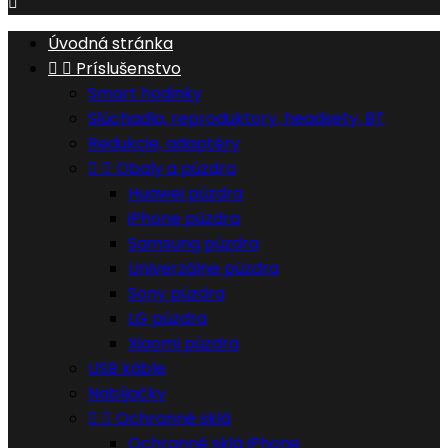

Úvodná stránka


Príslušenstvo
Smart hodinky
Slúchadla, reproduktory, headsety, BT
Redukcie, adaptéry


Obaly a púzdra
Huawei púzdra
iPhone púzdra
Samsung púzdra
Univerzálne púzdra
Sony púzdra
LG púzdra
Xiaomi púzdra
USB káble
Nabíjačky


Ochranné sklá
Ochranné sklá iPhone