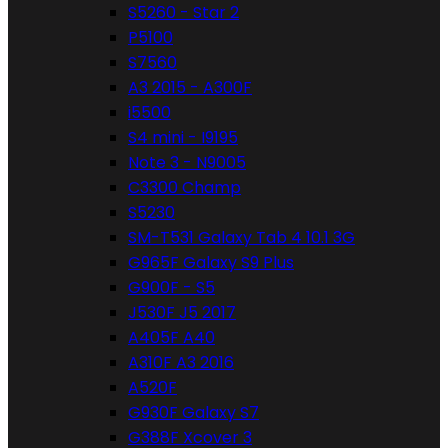
S5260 - Star 2
P5100
S7560
A3 2015 - A300F
i5500
S4 mini - I9195
Note 3 - N9005
C3300 Champ
S5230
SM-T531 Galaxy Tab 4 10.1 3G
G965F Galaxy S9 Plus
G900F - S5
J530F J5 2017
A405F A40
A310F A3 2016
A520F
G930F Galaxy S7
G388F Xcover 3