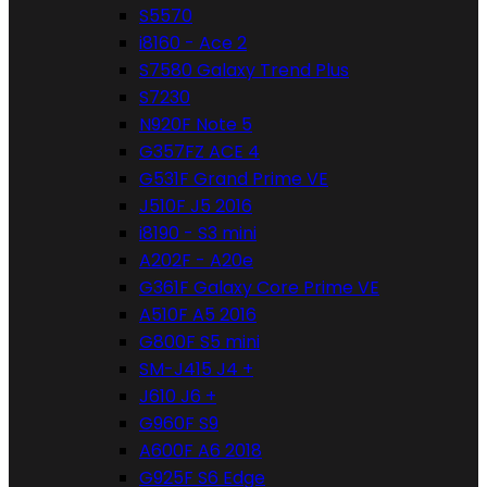
S5570
i8160 - Ace 2
S7580 Galaxy Trend Plus
S7230
N920F Note 5
G357FZ ACE 4
G531F Grand Prime VE
J510F J5 2016
i8190 - S3 mini
A202F - A20e
G361F Galaxy Core Prime VE
A510F A5 2016
G800F S5 mini
SM-J415 J4 +
J610 J6 +
G960F S9
A600F A6 2018
G925F S6 Edge