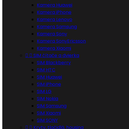
Kamera Huawei
Kamera iPhone
Kamera Lenovo
Kamera Samsung
Kamera Sony
Kamera SonyEricsson
Kamera Xiaomi


SIM čítače a dvierka
SIM Blackberry
SIM HTC
SIM Huawei
SIM iPhone
SIM LG
SIM Nokia
SIM Samsung
SIM Xiaomi
SIM SONY


Kryty, tlačidlá, housing