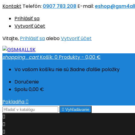
Kontakt
Telefón:
0907 783 208
E-mail:
eshop@gsm4all
Prihlásiť sa
Vytvoriť účet
Vitajte,
Prihlásiť sa
alebo
Vytvoriť účet
shopping_cart
Košík:
0
Produkty - 0,00 €
Vo vašom košíku nie sú žiadne ďalšie položky
Doručenie
Spolu
0,00 €
Pokladňa


Vyhľadávanie


