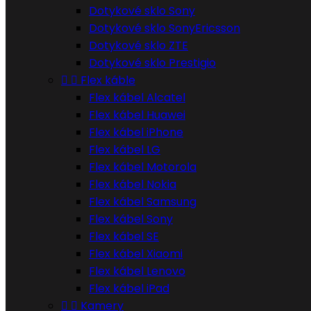
Dotykové sklo Sony
Dotykové sklo SonyEricsson
Dotykové sklo ZTE
Dotykové sklo Prestigio


Flex káble
Flex kábel Alcatel
Flex kábel Huawei
Flex kábel iPhone
Flex kábel LG
Flex kábel Motorola
Flex kábel Nokia
Flex kábel Samsung
Flex kábel Sony
Flex kábel SE
Flex kábel Xiaomi
Flex kábel Lenovo
Flex kábel iPad


Kamery