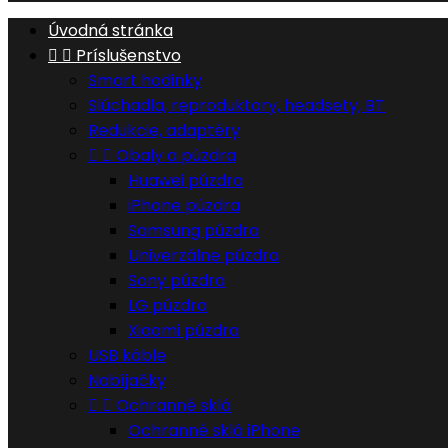
Úvodná stránka


Príslušenstvo
Smart hodinky
Slúchadla, reproduktory, headsety, BT
Redukcie, adaptéry


Obaly a púzdra
Huawei púzdra
iPhone púzdra
Samsung púzdra
Univerzálne púzdra
Sony púzdra
LG púzdra
Xiaomi púzdra
USB káble
Nabíjačky


Ochranné sklá
Ochranné sklá iPhone