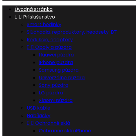
Úvodná stránka


Príslušenstvo
Smart hodinky
Slúchadla, reproduktory, headsety, BT
Redukcie, adaptéry


Obaly a púzdra
Huawei púzdra
iPhone púzdra
Samsung púzdra
Univerzálne púzdra
Sony púzdra
LG púzdra
Xiaomi púzdra
USB káble
Nabíjačky


Ochranné sklá
Ochranné sklá iPhone