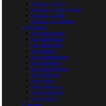
Dotykové sklo Sony
Dotykové sklo SonyEricsson
Dotykové sklo ZTE
Dotykové sklo Prestigio


Flex káble
Flex kábel Alcatel
Flex kábel Huawei
Flex kábel iPhone
Flex kábel LG
Flex kábel Motorola
Flex kábel Nokia
Flex kábel Samsung
Flex kábel Sony
Flex kábel SE
Flex kábel Xiaomi
Flex kábel Lenovo
Flex kábel iPad


Kamery