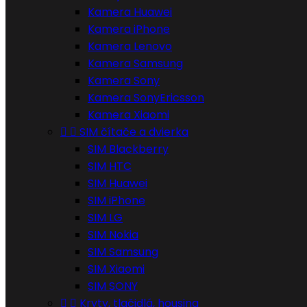
Kamera Huawei
Kamera iPhone
Kamera Lenovo
Kamera Samsung
Kamera Sony
Kamera SonyEricsson
Kamera Xiaomi


SIM čítače a dvierka
SIM Blackberry
SIM HTC
SIM Huawei
SIM iPhone
SIM LG
SIM Nokia
SIM Samsung
SIM Xiaomi
SIM SONY


Kryty, tlačidlá, housing