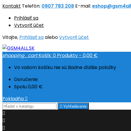
Kontakt
Telefón:
0907 783 208
E-mail:
eshop@gsm4all
Prihlásiť sa
Vytvoriť účet
Vitajte,
Prihlásiť sa
alebo
Vytvoriť účet
shopping_cart
Košík:
0
Produkty - 0,00 €
Vo vašom košíku nie sú žiadne ďalšie položky
Doručenie
Spolu
0,00 €
Pokladňa


Vyhľadávanie


