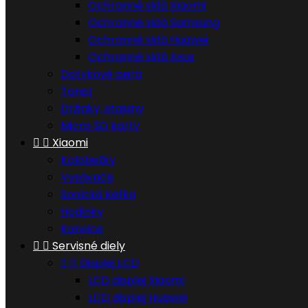
Ochranné sklá Xiaomi
Ochranné sklá Samsung
Ochranné sklá Huawei
Ochranné sklá Asus
Dotykové perá
Toner
Držiaky, stojany
Micro SD karty


Xiaomi
Kolobežky
Vysávače
Sonická kefka
Hodinky
Kanvice


Servisné diely


Displej LCD
LCD displej Xiaomi
LCD displej Huawei