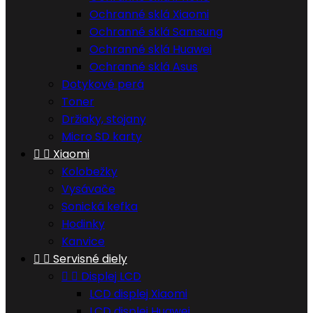
Ochranné sklá Xiaomi
Ochranné sklá Samsung
Ochranné sklá Huawei
Ochranné sklá Asus
Dotykové perá
Toner
Držiaky, stojany
Micro SD karty


Xiaomi
Kolobežky
Vysávače
Sonická kefka
Hodinky
Kanvice


Servisné diely


Displej LCD
LCD displej Xiaomi
LCD displej Huawei