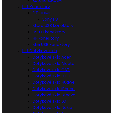
Batérie SJCAM


Konektory


HDMI
Sony PS
Micro USB konektory
USB C konektory
HF konektory
Mini USB konektory


Dotykové sklo
Dotykové sklo Acer
Dotykové sklo Alcatel
Dotykové sklo CAT
Dotykové sklo HTC
Dotykové sklo Huawei
Dotykové sklo iPhone
Dotykové sklo Lenovo
Dotykové sklo LG
Dotykové sklo Nokia