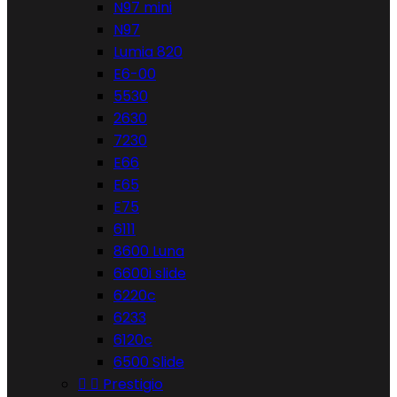
N97 mini
N97
Lumia 820
E6-00
5530
2630
7230
E66
E65
E75
6111
8600 Luna
6600i slide
6220c
6233
6120c
6500 Slide


Prestigio