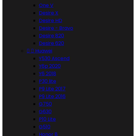
One V
Desire X
Desire HD
Desire - Bravo
Desire 820
Desire 620


Huawei
Y530 Ascend
Y6p 2020
Y6 2018
P30 lite
P9 Lite 2017
P9 Lite 2016
G750
G630
P10 Lite
G510
Honor 8