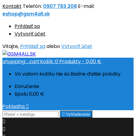
Kontakt
Telefón:
0907 783 208
E-mail:
eshop@gsm4all.sk
Prihlásiť sa
Vytvoriť účet
Vitajte,
Prihlásiť sa
alebo
Vytvoriť účet
shopping_cart
Košík:
0
Produkty - 0,00 €
Vo vašom košíku nie sú žiadne ďalšie položky
Doručenie
Spolu
0,00 €
Pokladňa


Vyhľadávanie

