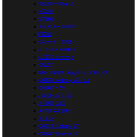
S5260 - Star 2
P5100
S7560
A3 2015 - A300F
i5500
S4 mini - I9195
Note 3 - N9005
C3300 Champ
S5230
SM-T531 Galaxy Tab 4 10.1 3G
G965F Galaxy S9 Plus
G900F - S5
J530F J5 2017
A405F A40
A310F A3 2016
A520F
G930F Galaxy S7
G388F Xcover 3