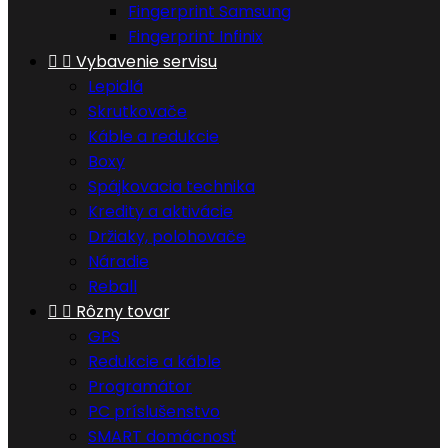
Fingerprint Samsung
Fingerprint Infinix


Vybavenie servisu
Lepidlá
Skrutkovače
Káble a redukcie
Boxy
Spájkovacia technika
Kredity a aktivácie
Držiaky, polohovače
Náradie
Reball


Rôzny tovar
GPS
Redukcie a káble
Programátor
PC príslušenstvo
SMART domácnosť