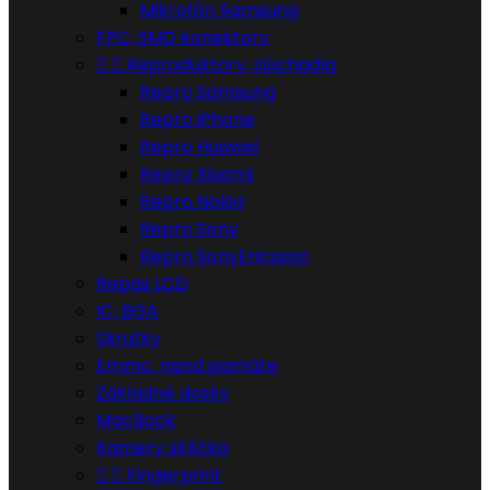
Mikrofón Samsung
FPC, SMD konektory


Reproduktory, slúchadla
Repro Samsung
Repro iPhone
Repro Huawei
Repro Xiaomi
Repro Nokia
Repro Sony
Repro SonyEricsson
Repas LCD
IC, BGA
Skrutky
Emmc, nand pamäte
Základné dosky
MacBook
Kamery sklíčka


Fingerprint