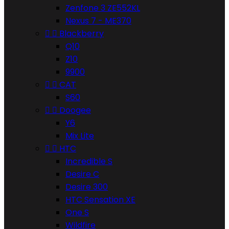
Zenfone 3 ZE552KL
Nexus 7 - ME370


Blackberry
Q10
Z10
9900


CAT
S60


Doogee
Y6
Mix Lite


HTC
Incredible S
Desire C
Desire 300
HTC Sensation XE
One S
Wildfire