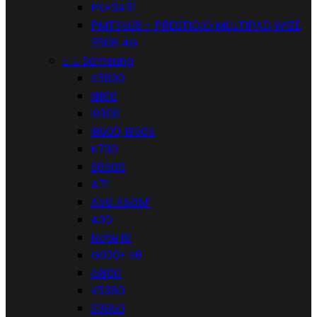
PSP3451
PMT3508 - PRESTIGIO MULTIPAD WIZE
3508 4G


Samsung
S5830
i9100
i9300
i9500, i9505
E730
S6500
A71
A50 A505F
A30
Note 10
G920F S6
i5800
S5360
S3650