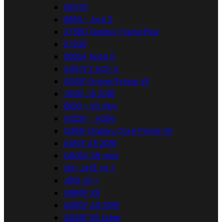
S5570
i8160 - Ace 2
S7580 Galaxy Trend Plus
S7230
N920F Note 5
G357FZ ACE 4
G531F Grand Prime VE
J510F J5 2016
i8190 - S3 mini
A202F - A20e
G361F Galaxy Core Prime VE
A510F A5 2016
G800F S5 mini
SM-J415 J4 +
J610 J6 +
G960F S9
A600F A6 2018
G925F S6 Edge