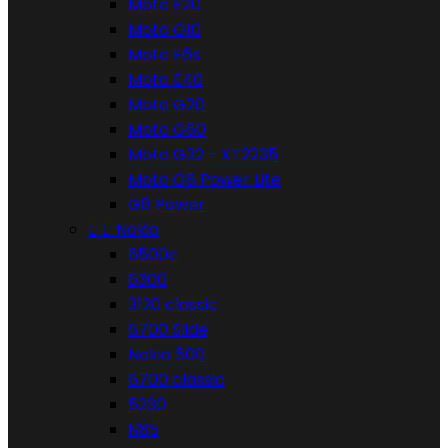
Moto E20
Moto G10
Moto E6s
Moto E40
Moto G20
Moto G60
Moto G32 - XT2235
Moto G8 Power Lite
G8 Power


Nokia
6500c
6300
3120 classic
6700 Slide
Nokia 500
6700 classic
5230
N85