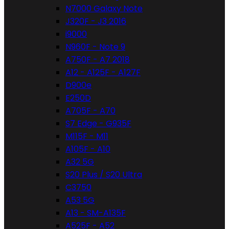
N7000 Galaxy Note
J320F - J3 2016
i9000
N960F - Note 9
A750F - A7 2018
A12 - A125F - A127F
D900e
E250D
A705F - A70
S7 Edge - G935F
M115F - M11
A105F - A10
A32 5G
S20 Plus / S20 Ultra
C3750
A53 5G
A13 - SM-A135F
A525F - A52