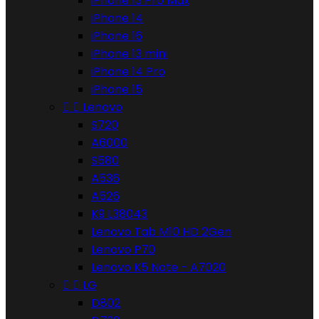
iPhone 13 Pro Max
iPhone 14
iPhone 16
iPhone 13 mini
iPhone 14 Pro
iPhone 15


Lenovo
S720
A6000
S580
A536
A526
K9 L38043
Lenovo Tab M10 HD 2Gen
Lenovo P70
Lenovo K5 Note - A7020


LG
D802