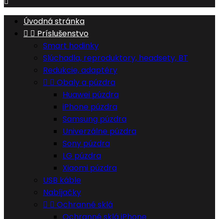

Úvodná stránka


Príslušenstvo
Smart hodinky
Slúchadla, reproduktory, headsety, BT
Redukcie, adaptéry


Obaly a púzdra
Huawei púzdra
iPhone púzdra
Samsung púzdra
Univerzálne púzdra
Sony púzdra
LG púzdra
Xiaomi púzdra
USB káble
Nabíjačky


Ochranné sklá
Ochranné sklá iPhone