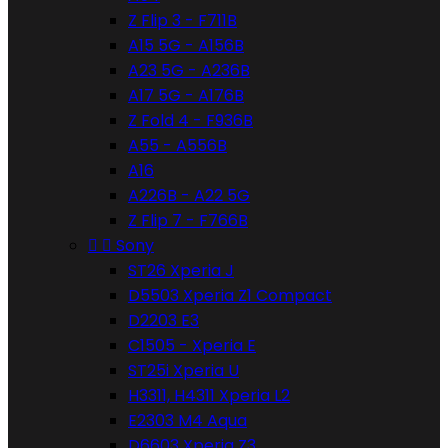
Z Flip 3 - F711B
A15 5G - A156B
A23 5G - A236B
A17 5G - A176B
Z Fold 4 - F936B
A55 - A556B
A16
A226B - A22 5G
Z Flip 7 - F766B


Sony
ST26 Xperia J
D5503 Xperia Z1 Compact
D2203 E3
C1505 - Xperia E
ST25i Xperia U
H3311, H4311 Xperia L2
E2303 M4 Aqua
D6603 Xperia Z3