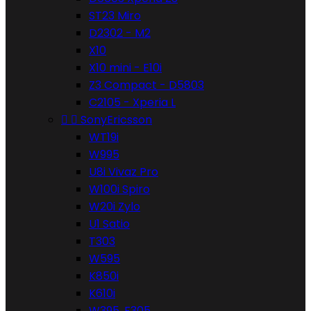
ST23 Miro
D2302 - M2
X10
X10 mini - E10i
Z3 Compact - D5803
C2105 - Xperia L


SonyEricsson
WT19i
W995
U8i Vivaz Pro
W100i Spiro
W20i Zylo
U1 Satio
T303
W595
K850i
K610i
W395, F305