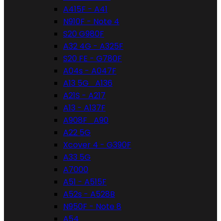
A415F - A41
N910F - Note 4
S20 G980F
A32 4G - A325F
S20 FE - G780F
A04s - A047F
A13 5G_A136
A21S - A217
A13 - A137F
A908F_A90
A22 5G
Xcover 4 - G390F
A33 5G
A7000
A51 - A515F
A52s - A528B
N950F - Note 8
A54