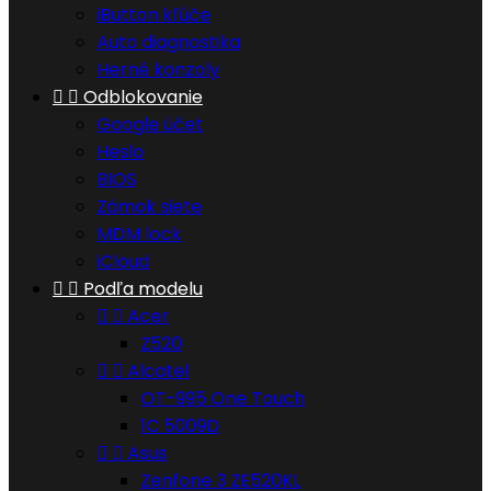
iButton kľúče
Auto diagnostika
Herné konzoly


Odblokovanie
Google účet
Heslo
BIOS
Zámok siete
MDM lock
iCloud


Podľa modelu


Acer
Z520


Alcatel
OT-995 One Touch
1C 5009D


Asus
Zenfone 3 ZE520KL