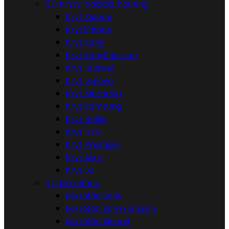


Kryty, tlačidlá, housing
Kryt Xiaomi
Kryt iPhone
Kryt Sony
Kryt SonyEricsson
Kryt Huawei
Kryt Lenovo
Kryt Motorola
Kryt Samsung
Kryt Nokia
Kryt HTC
Kryt Prestigio
Kryt Asus
Kryt LG


Mikrofóny
Mikrofón Sony
Mikrofón SonyEricsson
Mikrofón Xiaomi