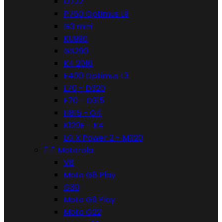
D722
P760 Optimus L9
G3 mini
KU990
GS290
K4 2016
E400 Optimus L3
L70 - D320
F70 - D315
H815 - G4
K120E - K4
LG X Power 2 - M320


Motorola
V8
Moto G8 Play
G30
Moto G9 Play
Moto G22