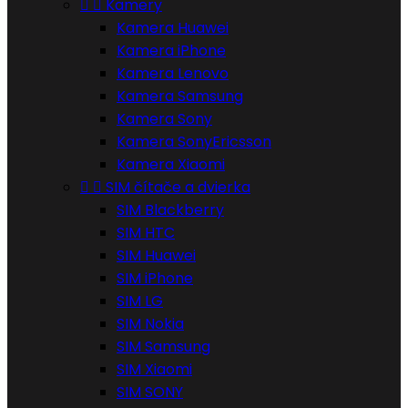


Kamery
Kamera Huawei
Kamera iPhone
Kamera Lenovo
Kamera Samsung
Kamera Sony
Kamera SonyEricsson
Kamera Xiaomi


SIM čítače a dvierka
SIM Blackberry
SIM HTC
SIM Huawei
SIM iPhone
SIM LG
SIM Nokia
SIM Samsung
SIM Xiaomi
SIM SONY