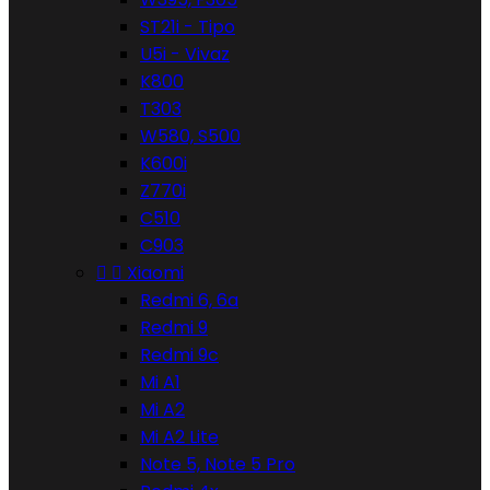
ST21i - Tipo
U5i - Vivaz
K800
T303
W580, S500
K600i
Z770i
C510
C903


Xiaomi
Redmi 6, 6a
Redmi 9
Redmi 9c
Mi A1
Mi A2
Mi A2 Lite
Note 5, Note 5 Pro